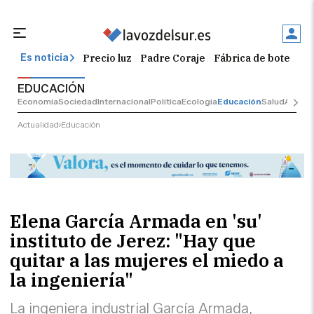
Precio luz
Padre Coraje
Fábrica de botellas
Es noticia
EDUCACIÓN
Economía
Sociedad
Internacional
Política
Ecología
Educación
Salud
Anunci
Actualidad
Educación
Elena García Armada en 'su'
instituto de Jerez: "Hay que
quitar a las mujeres el miedo a
la ingeniería"
La ingeniera industrial García Armada,