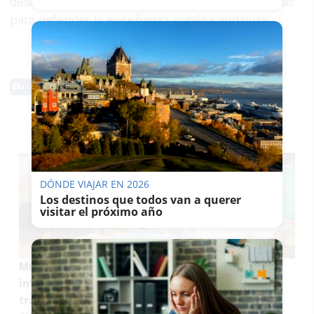
descartan movilizarse junto a alumnado y familias
para defender la enseñanza pública andaluza.
0 Comentarios
TE PUEDE INTERESAR
DÓNDE VIAJAR EN 2026
Los destinos que todos van a querer
visitar el próximo año
Miles de docentes andaluces, muy nerviosos
intentando consultar sin éxito en la web dónde
trabajarán el curso que viene