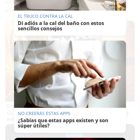
visible en la Formación Profesional y en la
universidad.
EL TRUCO CONTRA LA CAL
Di adiós a la cal del baño con estos
sencillos consejos
Corepunk MMORPG
NO CREERÁS ESTAS APPS
Un verdadero MMORPG de la vieja escuela ¡Cómo los de
antes, pero mejor!
¿Sabías que estas apps existen y son
súper útiles?