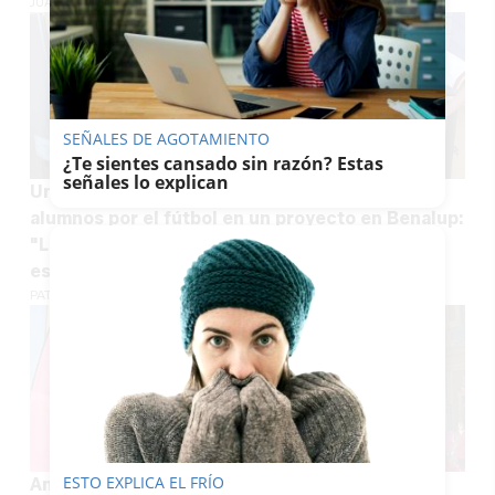
JUAN ANTONIO CARRASCO
SEÑALES DE AGOTAMIENTO
¿Te sientes cansado sin razón? Estas
señales lo explican
Una maestra transforma la pasión de sus
alumnos por el fútbol en un proyecto en Benalup:
"La victoria de España cobra un significado
especial"
PATRICIA MERELLO
ESTO EXPLICA EL FRÍO
Andalucía refuerza la inclusión con 150 nuevas