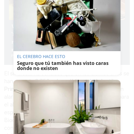
Vox concede al PP una primera victoria
'ficticia' antes de ir al 'turrón': Moreno
reconoce que "no hemos empezado
realmente" a negociar
Pablo Fdez. Quintanilla
EL CEREBRO HACE ESTO
Seguro que tú también has visto caras
donde no existen
El sindicato ha señalado que en los últimos años se
han cerrado
2.758 aulas públicas de Infantil,
Primaria y Secundaria
, una cifra que consideran
alarmante. A esto se suma la falta de recursos para
el alumnado con necesidades educativas
especiales, la escasa implantación de la Ley de
Bioclimatización en los centros y un avance
constante de la privatización, especialmente