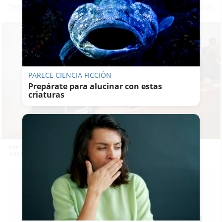
ceder en el pacto con la formación de Abascal
PARECE CIENCIA FICCIÓN
Prepárate para alucinar con estas
criaturas
Los diputados de Vox en el Parlamento andaluz, la pasada semana. -
JUAN CARLOS TORO
PABLO FDEZ.
QUINTANILLA
15/06/2026
Actualizado: 15/06/2026 - 12:06
Guardar
0