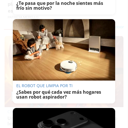
¿Te pasa que por la noche sientes más
plazas de apoyo al alumnado con necesidades
frío sin motivo?
especiales
PATRICIA MERELLO
EL ROBOT QUE LIMPIA POR TI
¿Sabes por qué cada vez más hogares
usan robot aspirador?
Corepunk MMORPG
Un verdadero MMORPG de la vieja escuela ¡Cómo
los de antes, pero mejor!