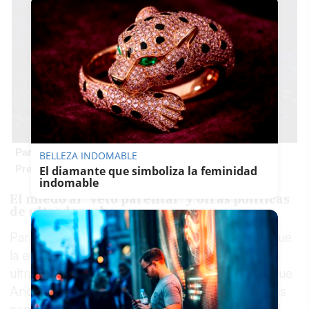
Parece ciencia ficción
BELLEZA INDOMABLE
Prepárate para alucinar con estas criaturas
El diamante que simboliza la feminidad
indomable
El miedo al "veto parental" y otras políticas
de ultraderecha
Para la organización, resulta "imprescindible" que
la educación no entre en ningún acuerdo con la
ultraderecha. Ustea advierte del riesgo real de que
Andalucía importe medidas ya aplicadas en otras