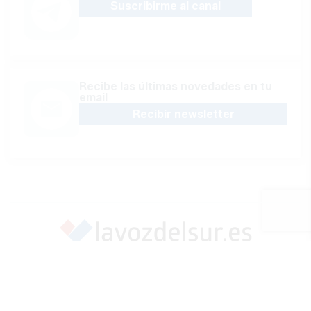
Suscribirme al canal
Recibe las últimas novedades en tu
email
Recibir newsletter
Apoya una Andalucía con Voz propia; Protege el
periodismo hecho por periodistas
Hazte socio