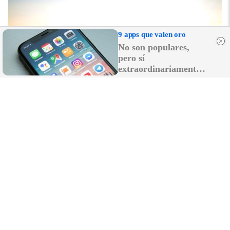
9 apps que valen oro
No son populares,
pero sí
extraordinariamente
útiles
No es un coche cualquiera
Este coche te hará olvidar el sofá de tu casa
DISCOVER WITH
LO MÁS LEÍDO
Una colilla, posible origen del incendio de
Niebla: la vegetación y el viento complican
el control de las llamas