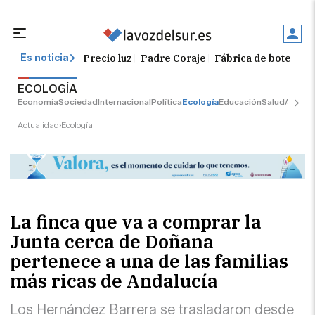
Precio luz
Padre Coraje
Fábrica de botellas
Es noticia
ECOLOGÍA
Economía
Sociedad
Internacional
Política
Ecología
Educación
Salud
Anuncio
Actualidad
Ecología
La finca que va a comprar la
Junta cerca de Doñana
pertenece a una de las familias
más ricas de Andalucía
Los Hernández Barrera se trasladaron desde