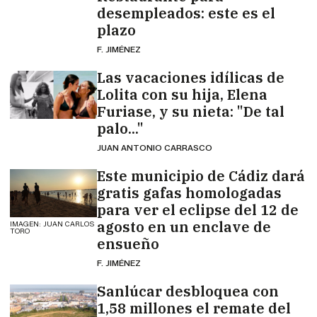
desempleados: este es el
plazo
F. JIMÉNEZ
Las vacaciones idílicas de
Lolita con su hija, Elena
Furiase, y su nieta: "De tal
palo..."
JUAN ANTONIO CARRASCO
Este municipio de Cádiz dará
gratis gafas homologadas
para ver el eclipse del 12 de
agosto en un enclave de
IMAGEN: JUAN CARLOS
TORO
ensueño
F. JIMÉNEZ
Sanlúcar desbloquea con
1,58 millones el remate del