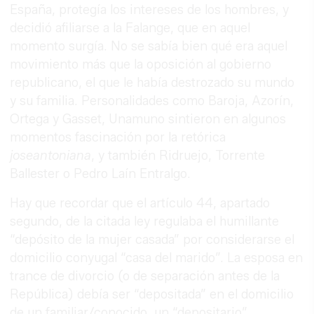
España, protegía los intereses de los hombres, y
decidió afiliarse a la Falange, que en aquel
momento surgía. No se sabía bien qué era aquel
movimiento más que la oposición al gobierno
republicano, el que le había destrozado su mundo
y su familia. Personalidades como Baroja, Azorín,
Ortega y Gasset, Unamuno sintieron en algunos
momentos fascinación por la retórica
joseantoniana
, y también Ridruejo, Torrente
Ballester o Pedro Laín Entralgo.
Hay que recordar que el artículo 44, apartado
segundo, de la citada ley regulaba el humillante
“depósito de la mujer casada” por considerarse el
domicilio conyugal “casa del marido”. La esposa en
trance de divorcio (o de separación antes de la
República) debía ser “depositada” en el domicilio
de un familiar/conocido, un “depositario”,