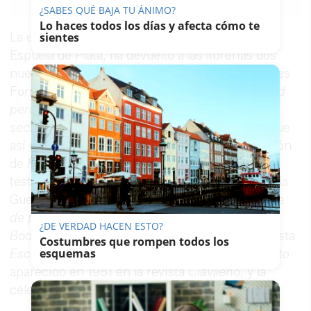
Link
¿SABES QUÉ BAJA TU ÁNIMO?
Lo haces todos los días y afecta cómo te
sientes
La editorial Renacimiento, en su colección
Espuela de Plata, ha devuelto a las librerías dos
nuevas obras de la escritora y abogada Mercedes
Formica (
Cádiz
, 1913 – Málaga, 2002),
La ciudad
perdida
, publicada originalmente en 1951, y
El
secreto
, novela corta divulgada en 1953. Se sigue
así un recorrido iniciado en 2015 con la reedición
de
Monte de Sancha
, de 1950, impactante
testimonio novelado de los primeros meses de la
Guerra Civil en Málaga; en 2018, con
A instancia
de parte y dos obras más
, la novela corta
¿DE VERDAD HACEN ESTO?
Bodoque
, difundida en dos fascículos en la revista
Costumbres que rompen todos los
esquemas
Escorial
en 1944-45;
La mano de la niña,
cuento
aparecido en 1951 en la revista
Clavileño
, y la
célebre novela
A instancia de parte
, de 1955.