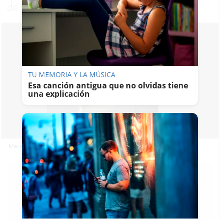
de sus padres
TU MEMORIA Y LA MÚSICA
Esa canción antigua que no olvidas tiene
una explicación
Mercedes Formica.
MIGUEL
SOLER GALLO
26/12/2022h.
Guardar
0
Facebook
X
WhatsApp
Copy