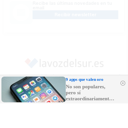
Recibe las últimas novedades en tu
email
Recibir newsletter
Apoya una Andalucía con Voz propia; Protege el
9 apps que valen oro
periodismo hecho por periodistas
No son populares,
Hazte socio
pero sí
extraordinariamente
útiles
SÍGUENOS EN REDES