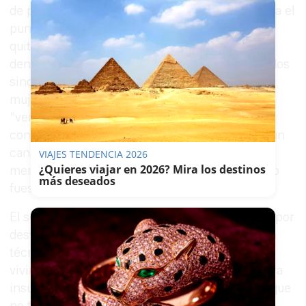
de poder, maltratos, trampas y corrupción, hasta el
punto de que determinados sectores quisieron
quitarla de en medio, al apreciar su voluntad de
denunciar irregularidades, no solo en los juzgados
sino igualmente en la ficción narrativa. Las
mujeres, los niños, las minorías étnicas, los
“vencidos” de la contienda, los exiliados, los
condenados a muerte inocentes, encontraron un
canal por el que dar a conocer sus historias, la
VIAJES TENDENCIA 2026
¿Quieres viajar en 2026? Mira los destinos
memoria necesaria para que sus testimonios no
más deseados
fuesen silenciados u olvidados.
El secreto narrativo de Mercedes Formica está por
desvelar, por dar a conocer el estilo literario y la
técnica de una narradora a la que no le importó
vivir en una dictadura para mostrar una escritura
insumisa, rebelde y solidaria con las personas que