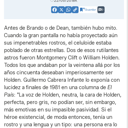
22/05/2018h.
Guardar
0
Facebook
X
WhatsApp
Copy
Link
Antes de Brando o de Dean, también hubo mito.
Cuando la gran pantalla no había proyectado aún
sus impenetrables rostros, el celuloide estaba
poblado de otras estrellas. Dos de esos rutilantes
astros fueron Montgomery Clift o William Holden.
Todos los que andaban por la veintena allá por los
años cincuenta deseaban imperiosamente ser
Holden. Guillermo Cabrera Infante lo exponía con
lucidez a finales de 1981 en una columna de
El
País
: "La voz de Holden, neutra, la cara de Holden,
perfecta, pero gris, no podían ser, sin embargo,
más emotivas en su impasible pasividad. Si el
héroe existencial, de moda entonces, tenía un
rostro y una lengua y un tipo: una persona era lo