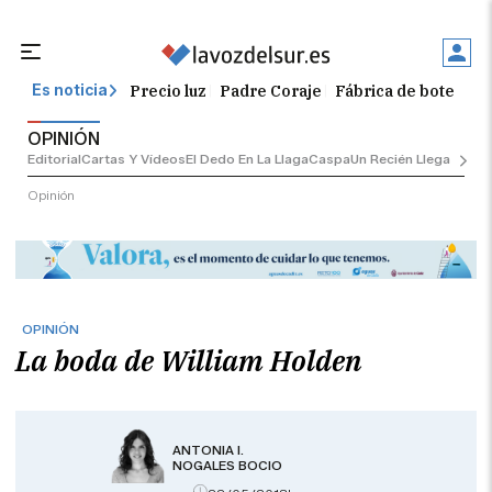
Precio luz
Padre Coraje
Fábrica de botellas
Es noticia
OPINIÓN
Editorial
Cartas Y Vídeos
El Dedo En La Llaga
Caspa
Un Recién Llegado
Ciu
Opinión
OPINIÓN
La boda de William Holden
ANTONIA I.
NOGALES BOCIO