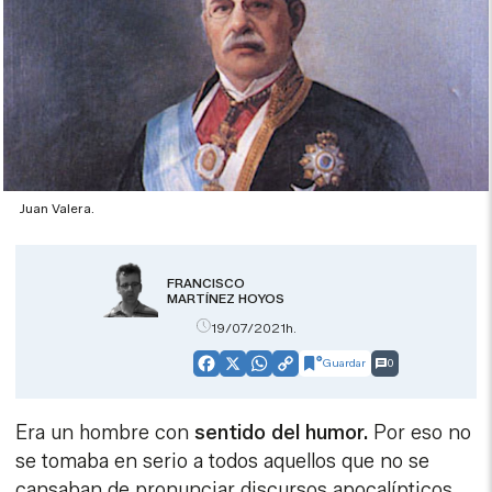
Juan Valera.
FRANCISCO
MARTÍNEZ HOYOS
19/07/2021h.
Guardar
0
Facebook
X
WhatsApp
Copy
Link
Era un hombre con
sentido del humor.
Por eso no
se tomaba en serio a todos aquellos que no se
cansaban de pronunciar discursos apocalípticos