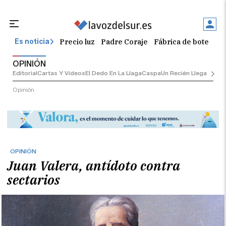
Precio luz
Padre Coraje
Fábrica de botellas
Es noticia
OPINIÓN
Editorial
Cartas Y Vídeos
El Dedo En La Llaga
Caspa
Un Recién Llegado
Ciu
Opinión
OPINIÓN
Juan Valera, antídoto contra
sectarios