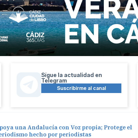
Sígue la actualidad en
Telegram
Suscribirme al canal
poya una Andalucía con Voz propia; Protege el
eriodismo hecho por periodistas