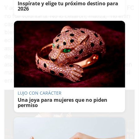
Inspírate y elige tu próximo destino para
Y aquí se sincera. Su salida del Xerez Deportivo FC
2026
no fue voluntaria. No lo cesaron, matiza, "no eran
capaces". Pero le dejaron claro que ya no era
bienvenido. "Yo termino mi etapa y a mí no me
echan, pero me invitan a salir. Habiendo
ascendido, ascendido, ascendido y de director
deportivo, ascendido, play-off,
ascendido". "Considero que es mejor no entrar en
más polémica de la cuenta", consciente de que si
entra más, "me voy a calentar y la voy a liar".
LUJO CON CARÁCTER
Una joya para mujeres que no piden
permiso