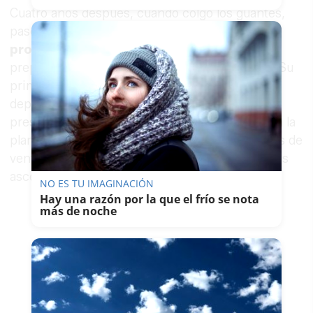
Cuatro años después, cuando colgó los guantes,
pasó a ejercer como
director deportivo del
propio Xerez DFC
, un rol para el que llevaba
preparándose sin saberlo desde mucho antes. Su
primera temporada al frente de la dirección
deportiva fue en División de Honor, con un
presupuesto de apenas 100.000 euros para toda la
plantilla. El resultado: campeones con 10 puntos de
ventaja sobre el segundo. Después vinieron más
ascensos, Copa del Rey, títulos de grupo.
NO ES TU IMAGINACIÓN
Hay una razón por la que el frío se nota
más de noche