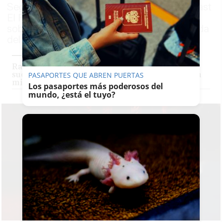
Segunda División, y ha pasado por el podcast
El Reservado de lavozdelsur.es para hablar
sobre su trayectoria, sus orígenes o su salida
del club jerezano
Raule: "El éxito me llegó con los pies en el
suelo; si me hubiera pasado con 25 años, ahora
PASAPORTES QUE ABREN PUERTAS
mismo no estaría aquí"
Los pasaportes más poderosos del
mundo, ¿está el tuyo?