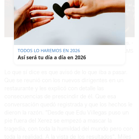
Edu Villegas, en El Reservado de lavozdelsur.es.
-
TODOS LO HAREMOS EN 2026
BOASORTE FILMS
Así será tu día a día en 2026
Lo que sí dice es que avisó de lo que iba a pasar.
Que se reunió con los nuevos dirigentes en un
restaurante y les explicó con detalle las
consecuencias de prescindir de él. Que esa
conversación quedó registrada y que los hechos le
dieron la razón. "Desde que Edu Villegas puso un
pie fuera del Xerez se empezó a mascar la
tragedia, con toda la humildad del mundo pero con
toda la realidad. A la vista de los resultados". Miles