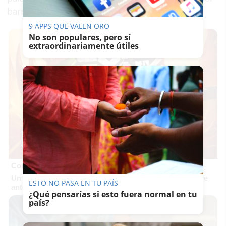
barro".
9 APPS QUE VALEN ORO
No son populares, pero sí
extraordinariamente útiles
Corepunk MMORPG
Un verdadero MMORPG de la vieja escuela ¡Cómo los de
ESTO NO PASA EN TU PAÍS
antes, pero mejor!
¿Qué pensarías si esto fuera normal en tu
país?