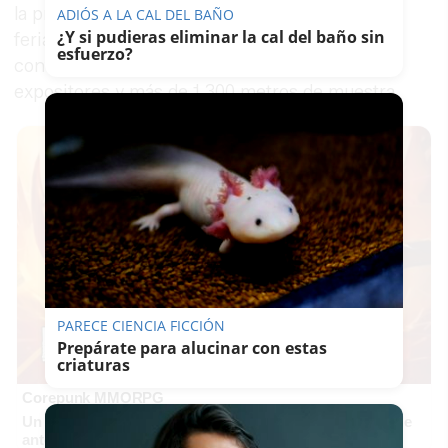
la provincia”. A lo largo de siete ediciones esta
ADIÓS A LA CAL DEL BAÑO
¿Y si pudieras eliminar la cal del baño sin
feria ha triplicado la presencia de fabricantes,
esfuerzo?
contando en esta ocasión con más de 45
expositores y más de 1.300 metros de muestra.
PARECE CIENCIA FICCIÓN
Prepárate para alucinar con estas
criaturas
Corepunk MMORPG
Un verdadero MMORPG de la vieja escuela ¡Cómo los de
antes, pero mejor!