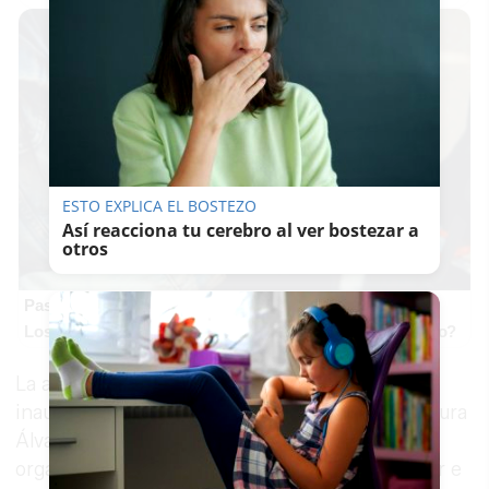
ESTO EXPLICA EL BOSTEZO
Así reacciona tu cerebro al ver bostezar a
otros
Pasaportes que abren puertas
Los pasaportes más poderosos del mundo, ¿está el tuyo?
La alcaldesa Mamen Sánchez, que asiste a la
inauguración junto a la teniente de alcaldesa Laura
Álvarez, destaca el interés de esta feria que
organiza Tubesan, “con el objetivo de dinamizar e