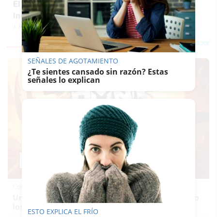
El Clúster Marítimo Naval de Cádiz se muda a
Incubazul, la incubadora azul de Zona Franca
J. A. ARMARIO
SEÑALES DE AGOTAMIENTO
¿Te sientes cansado sin razón? Estas
señales lo explican
Corepunk MMORPG
Un verdadero MMORPG de la vieja escuela ¡Cómo
los de antes, pero mejor!
ESTO EXPLICA EL FRÍO