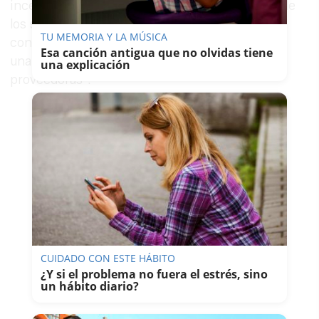
incentivar la actividad profesional y comercial de
los sectores relacionados con la fontanería,
TU MEMORIA Y LA MÚSICA
contando con la participación y la asistencia de
Esa canción antigua que no olvidas tiene
una representación de las principales marcas
una explicación
proveedoras”.
CUIDADO CON ESTE HÁBITO
¿Y si el problema no fuera el estrés, sino
un hábito diario?