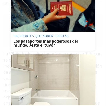
un referente del sector
LAVOZDELSUR.ES
24/05/2018
PASAPORTES QUE ABREN PUERTAS
Guardar
0
Facebook
X
WhatsApp
Copy
Los pasaportes más poderosos del
Link
mundo, ¿está el tuyo?
La VII Feria de la Fontanería que organiza Tubesan
se celebra en sus instalaciones del polígono
industrial El Portal coincidiendo con la celebración
de su 30 aniversario. Rafael Pérez, gerente de la
empresa, explica que este evento "reúne a las
principales marcas y fabricantes de los sectores
relacionados con la fontanería que están
exponiendo sus novedades de calefacción, y
energías renovables, entre otras, a los clientes de