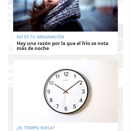
La suerte toca Sevilla: el segundo premio de la
Lotería Nacional se vende en Quinto
MARÍA CRISOL
NO ES TU IMAGINACIÓN
Hay una razón por la que el frío se nota
más de noche
Oro mundial de remo para Sevilla: Manuel Cruz y
Jesús Ortega conquistan el Mundial sub19
MARÍA CRISOL
¿EL TIEMPO VUELA?