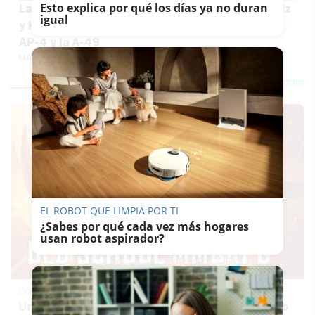
Esto explica por qué los días ya no duran
La salida desde Sevilla hacia las playas de Cádiz
igual
y Huelva se atasca: accidentes y atasco en la
AP-4 y la A-49
MARÍA CRISOL
EL ROBOT QUE LIMPIA POR TI
¿Sabes por qué cada vez más hogares
usan robot aspirador?
Corepunk MMORPG
Un verdadero MMORPG de la vieja escuela ¡Cómo