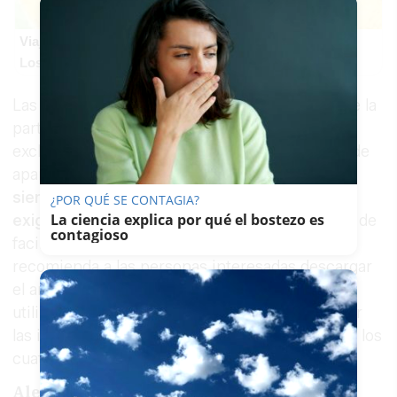
Viaja sin visado
Los pasaportes que más puertas abren ¿está el tuyo?
Las bases de la convocatoria contemplaban que la
participación en varios cupos no resultara
excluyente, por lo que una misma persona puede
aparecer
en diferentes listados provisionales
siempre que reúna los requisitos específicos
¿POR QUÉ SE CONTAGIA?
La ciencia explica por qué el bostezo es
exigidos para cada modalidad.
Con el objetivo de
contagioso
facilitar la consulta de los resultados, se
recomienda a las personas interesadas descargar
el archivo PDF correspondiente a su cupo y
utilizar el buscador del documento para localizar
las iniciales de su nombre y apellidos, así como los
cuatro últimos dígitos de su DNI o NIE.
Alegaciones