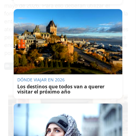
mayo de 2026. Para ello deberán utilizar el
formulario electrónico específico habilitado por la
entidad municipal. Además, los puntos de
atención al ciudadano de los distritos municipales
permanecerán disponibles para asistir a quienes
encuentren dificultades para completar el trámite
por sus propios medios.
0 Comentarios
DÓNDE VIAJAR EN 2026
TE PUEDE INTERESAR
Los destinos que todos van a querer
visitar el próximo año