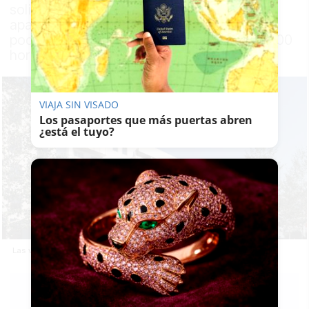
solicitud dentro del plazo establecido y no
aparezcan en los listados provisionales
podrán presentar alegaciones hasta las 14:00
horas del viernes 15 de mayo de 2026
VIAJA SIN VISADO
Los pasaportes que más puertas abren
¿está el tuyo?
Las viviendas que se repartirán en Triana.
EMILIO
CABRERA