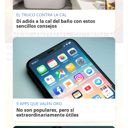
EL TRUCO CONTRA LA CAL
Di adiós a la cal del baño con estos
sencillos consejos
Corepunk MMORPG
Un verdadero MMORPG de la vieja escuela ¡Cómo los de
antes, pero mejor!
9 APPS QUE VALEN ORO
No son populares, pero sí
extraordinariamente útiles