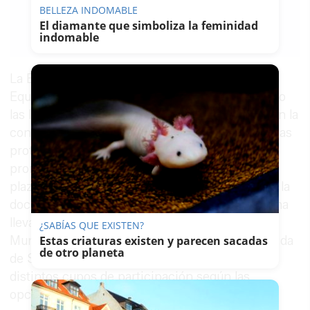
BELLEZA INDOMABLE
13/05/2026
El diamante que simboliza la feminidad
indomable
Guardar
0
Facebook
X
WhatsApp
Copy
Link
La Empresa Municipal de la Vivienda, Suelo y
Equipamiento de
Sevilla
, Emvisesa, ha publicado
las listas provisionales de personas admitidas en la
convocatoria para la adjudicación de 24 viviendas
protegidas en alquiler correspondientes a la
promoción Tejares-Triana, una vez concluido el
plazo de presentación de solicitudes y revisada la
documentación aportada. El procedimiento se ha
llevado a cabo a través del Registro Público
¿SABÍAS QUE EXISTEN?
Estas criaturas existen y parecen sacadas
Municipal de Demandantes de Vivienda Protegida
de otro planeta
de Sevilla, que ha organizado las solicitudes en
distintos cupos de participación según las
opciones seleccionadas por las personas