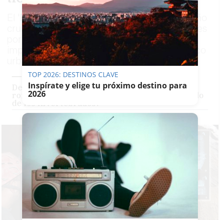
El 'Baeticoniscus carmonaensis', un pequeño
crustáceo blanco terrestre, jamás visto antes
por la ciencia, ha sido hallado en las
impresionantes minas romanas bajo el casco
urbano de Carmona
TOP 2026: DESTINOS CLAVE
Inspírate y elige tu próximo destino para
Descubren una araña asiática en las minas
2026
romanas de Carmona: ¿revolucionará el mundo
de los invertebrados?