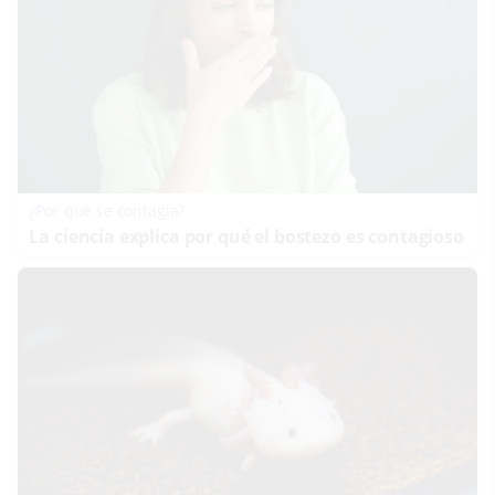
¿Por qué se contagia?
La ciencia explica por qué el bostezo es contagioso