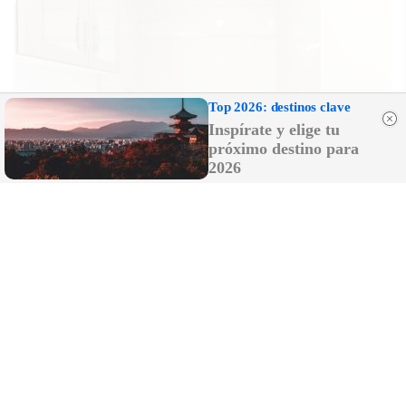
Top 2026: destinos clave
Inspírate y elige tu
próximo destino para
2026
Adiós a la cal del baño
¿Y si pudieras eliminar la cal del baño sin
esfuerzo?
DISCOVER WITH
LO MÁS LEÍDO