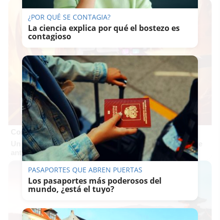
¿POR QUÉ SE CONTAGIA?
La ciencia explica por qué el bostezo es
contagioso
Corepunk MMORPG
Un verdadero MMORPG de la vieja escuela ¡Cómo los de
antes, pero mejor!
PASAPORTES QUE ABREN PUERTAS
Los pasaportes más poderosos del
mundo, ¿está el tuyo?