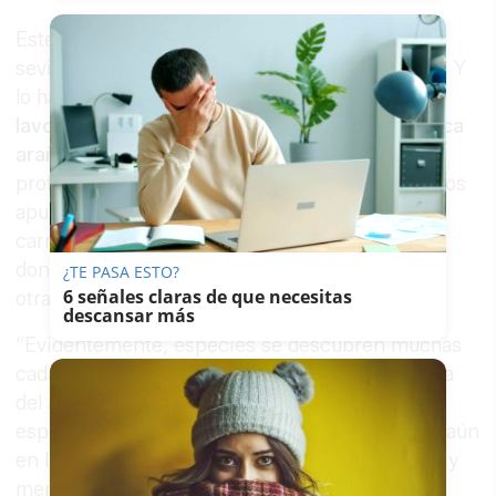
Este descubrimiento vuelve a situar a la ciudad
sevillana en el mapa internacional de la ciencia. Y
lo hace apenas días después de que
lavozdelsur.es
recogiera el hallazgo de la
exótica
araña asiática
Howaia mogera
, también en las
profundidades de estas galerías. Ambos hallazgos
apuntan a que esta joya bajo los pies de los
carmonenses alberga un ecosistema insólito,
donde conviven especies autóctonas, relictas y
¿TE PASA ESTO?
6 señales claras de que necesitas
otras llegadas desde lugares remotos.
descansar más
“Evidentemente, especies se descubren muchas
cada día en cualquier parte del mundo. La gracia
del asunto es que no es normal describir una
especie nueva en un entorno urbano, y menos aún
en la zona subterránea de un entorno urbano... y
menos aún —sonríe— en un entorno