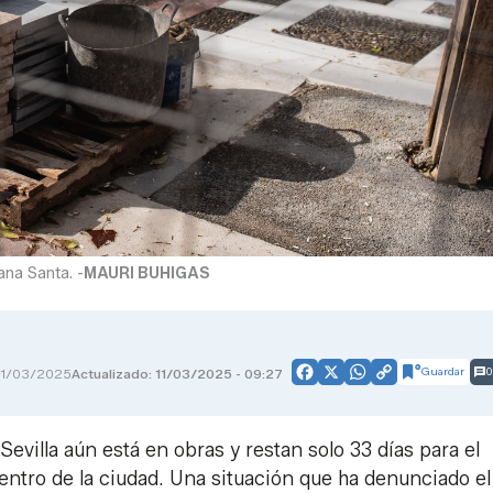
ana Santa. -
MAURI BUHIGAS
Guardar
0
11/03/2025
Actualizado: 11/03/2025 - 09:27
Facebook
X
WhatsApp
Copy
Link
evilla aún está en obras y restan solo 33 días para el
ntro de la ciudad. Una situación que ha denunciado el