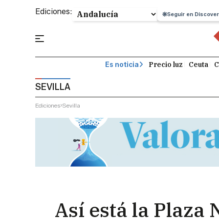
Ediciones:
Seguir en Discover
Precio luz
Ceuta
C
Es noticia
SEVILLA
Ediciones
Sevilla
Así está la Plaza