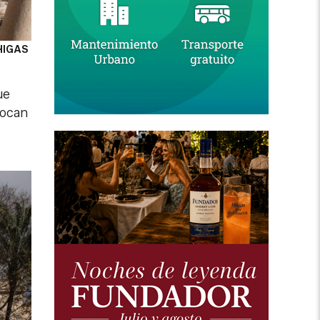
HIGAS
ue
locan