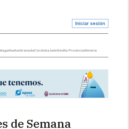
Iniciar sesión
álaga
Huelva
Granada
Córdoba
Jaén
Sevilla Provincia
Almería
mes de Semana