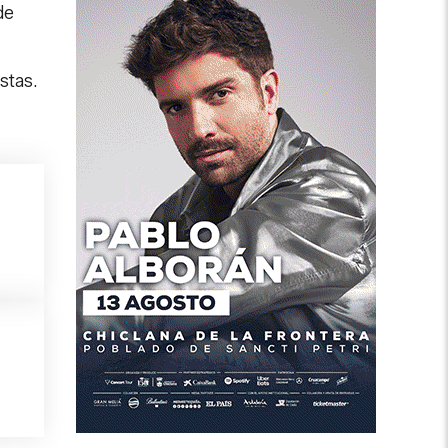
de
stas.