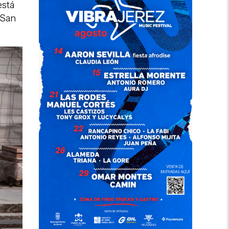
está
 San