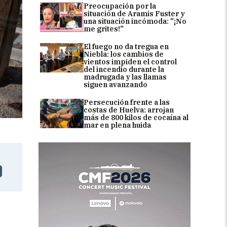
Preocupación por la
situación de Aramis Fuster y
una situación incómoda: "¡No
me grites!"
El fuego no da tregua en
Niebla: los cambios de
vientos impiden el control
del incendio durante la
madrugada y las llamas
siguen avanzando
Persecución frente a las
costas de Huelva: arrojan
más de 800 kilos de cocaína al
mar en plena huida