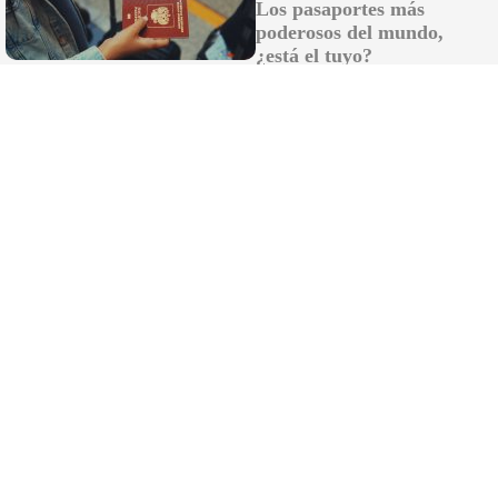
Los pasaportes más
poderosos del mundo,
¿está el tuyo?
¿El tiempo vuela?
Esto explica por qué los días ya no duran igual
DISCOVER WITH
LO MÁS LEÍDO
La vendimia en el Marco de Jerez alcanza