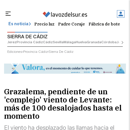
Precio luz
Padre Coraje
Fábrica de botellas
Es noticia
SIERRA DE CÁDIZ
Jerez
Provincia Cádiz
Cádiz
Sevilla
Málaga
Huelva
Granada
Córdoba
Jaén
Sev
Ediciones
Provincia Cádiz
Sierra De Cádiz
Grazalema, pendiente de un
'complejo' viento de Levante:
más de 100 desalojados hasta el
momento
El viento ha desplazado las llamas hacia el