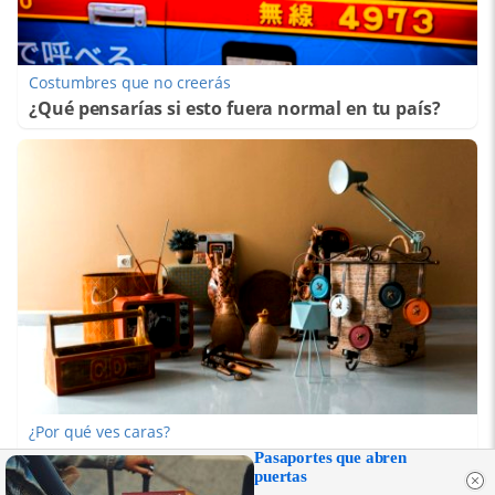
Costumbres que no creerás
¿Qué pensarías si esto fuera normal en tu país?
¿Por qué ves caras?
¿Creías que era cosa tuya? La ciencia dice que no
Pasaportes que abren
puertas