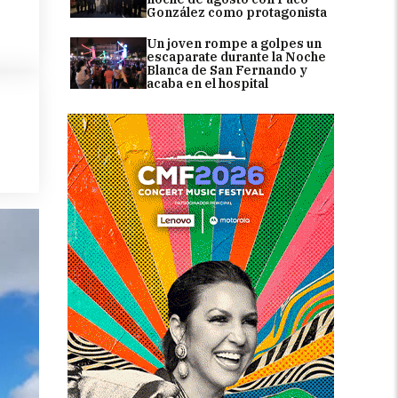
González como protagonista
Un joven rompe a golpes un
escaparate durante la Noche
Blanca de San Fernando y
acaba en el hospital