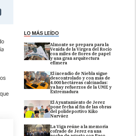
LO MÁS LEÍDO
do
Almonte se prepara para la
ia
Venida de la Virgen del Rocío
con miles de flores de papel
y una gran arquitectura
efímera
El incendio de Niebla sigue
ños
descontrolado y con más de
4.000 hectáreas calcinadas:
ya hay refuerzos de la UME y
Extremadura
 que
El Ayuntamiento de Jerez
pone fecha al fin de las obras
del polideportivo Kiko
Narváez
La Viga reúne a la memoria
cofrade de Jerez en una
noche de agosto con Paco