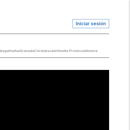
Iniciar sesión
álaga
Huelva
Granada
Córdoba
Jaén
Sevilla Provincia
Almería