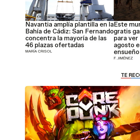
Navantia amplía plantilla en la
Este mun
Bahía de Cádiz: San Fernando
gratis g
concentra la mayoría de las
para ver 
46 plazas ofertadas
agosto e
ensueño
MARÍA CRISOL
F. JIMÉNEZ