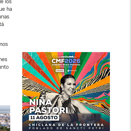
e los
que ha
unas
tá
amos
mes
unto