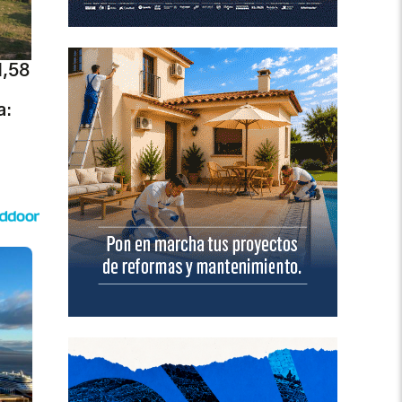
1,58
a: