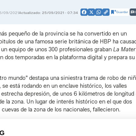
Guardar
0
5/09/2021
Actualizado: 25/09/2021 - 07:34
Facebook
X
WhatsApp
Copy
Link
l más pequeño de la provincia se ha convertido en un
pitulos de una famosa serie británica de HBP ha causa
s, un equipo de unos 300 profesionales graban
La Mater
n dos temporadas en la plataforma digital y prepara su
 otro mundo" destapa una siniestra trama de robo de ni
se está rodando en un enclave histórico, los valles
y estrecha depresión, de unos 6 kilómetros de longitud
e la zona. Un lugar de interés histórico en el que dos
cuevas de la zona de los nacionales, fallecieron.
PG