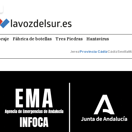
raje
Fábrica de botellas
Tres Piedras
Hantavirus
Jerez
Provincia Cádiz
Cádiz
Sevilla
M