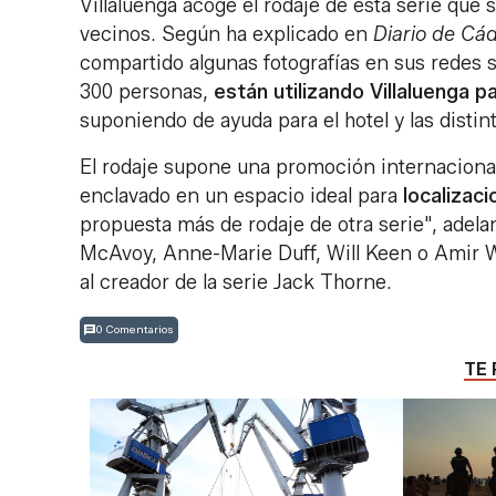
Villaluenga acoge el rodaje de esta serie que 
vecinos. Según ha explicado en
Diario de Cá
compartido algunas fotografías en sus redes s
300 personas,
están utilizando Villaluenga p
suponiendo de ayuda para el hotel y las distint
El rodaje supone una promoción internacional
enclavado en un espacio ideal para
localizac
propuesta más de rodaje de otra serie", adel
McAvoy, Anne-Marie Duff, Will Keen o Amir W
al creador de la serie Jack Thorne.
0 Comentarios
TE 