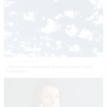
No es tu imaginación
¿Ves caras en enchufes, coches o nubes? Tiene
explicación