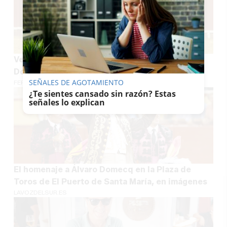
Ventura manda en la corrida homenaje a Álvaro
Domecq
SEÑALES DE AGOTAMIENTO
FERNANDO NÚÑEZ
¿Te sientes cansado sin razón? Estas
señales lo explican
El homenaje a Álvaro Domecq en la Plaza de
Toros de El Puerto de Santa María, en imágenes
LAVOZDELSUR.ES