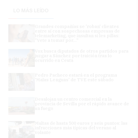
LO MÁS LEÍDO
Grandes compañías se 'roban' clientes
entre sí con sospechosas empresas de
telemarketing, que insultan si les pillas:
"Vete a tomar por..."
Vox busca diputados de otros partidos para
juzgar a Sánchez por traición tras lo
ocurrido en Ceuta
Pedro Pacheco estará en el programa
'Malas Lenguas' de TVE este sábado
Desalojan un centro comercial en la
provincia de Sevilla por el rápido avance de
un fuego
Multas de hasta 500 euros y seis puntos: las
infracciones más típicas del verano al
volante