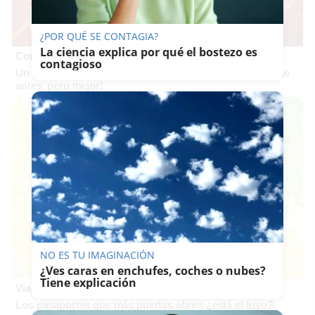
¿POR QUÉ SE CONTAGIA?
La ciencia explica por qué el bostezo es
Corepunk MMORPG
contagioso
Un verdadero MMORPG de la vieja escuela ¡Cómo los de
antes, pero mejor!
NO ES TU IMAGINACIÓN
¿Ves caras en enchufes, coches o nubes?
Tiene explicación
Viaja sin visado
Los pasaportes que más puertas abren ¿está el tuyo?