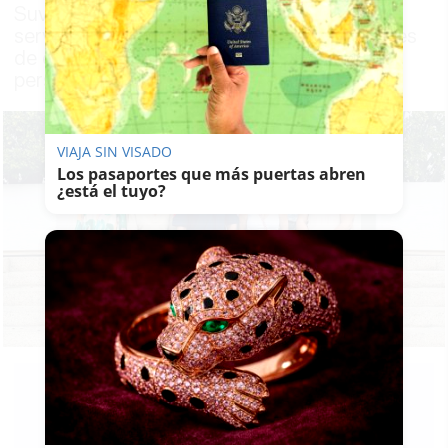
Suvipuerto, asumirá la gestión directa del
servicio, con un presupuesto de 5,4 millones
de euros y atendiendo a cerca de 500
personas dependientes
VIAJA SIN VISADO
Los pasaportes que más puertas abren
¿está el tuyo?
FRANCISCO
ROMERO
16/06/2026