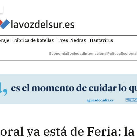
raje
Fábrica de botellas
Tres Piedras
Hantavirus
Economía
Sociedad
Internacional
Política
Ecología
ral ya está de Feria: l