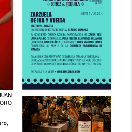
JUAN
TORO
ero
,