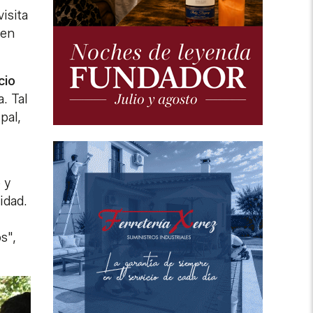
isita
 en
cio
. Tal
pal,
 y
idad.
s",