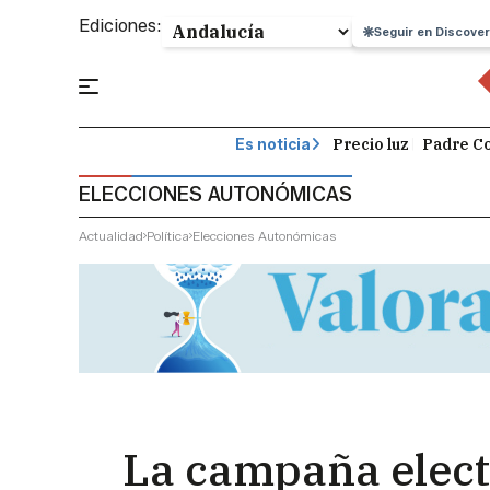
Ediciones:
Seguir en Discover
Precio luz
Padre Co
Es noticia
ELECCIONES AUTONÓMICAS
Actualidad
Política
Elecciones Autonómicas
La campaña electo