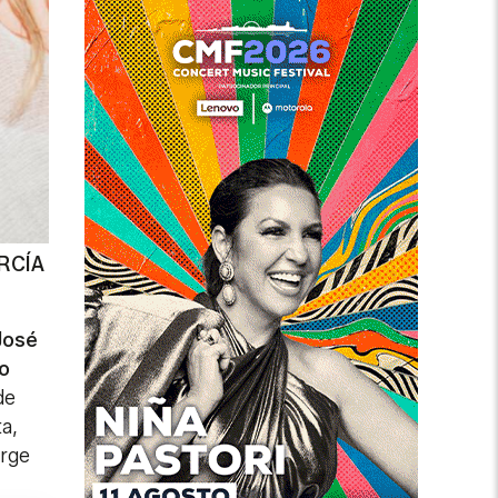
RCÍA
José
io
de
a,
orge