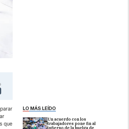
5
LO MÁS LEÍDO
eparar
ar
Un acuerdo con los
as que
trabajadores pone fin al
infierno de la huelga de