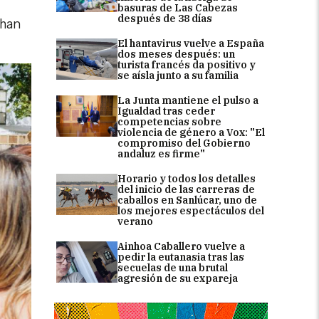
basuras de Las Cabezas
después de 38 días
 han
El hantavirus vuelve a España
dos meses después: un
turista francés da positivo y
se aísla junto a su familia
La Junta mantiene el pulso a
Igualdad tras ceder
competencias sobre
violencia de género a Vox: "El
compromiso del Gobierno
andaluz es firme"
Horario y todos los detalles
del inicio de las carreras de
caballos en Sanlúcar, uno de
los mejores espectáculos del
verano
Ainhoa Caballero vuelve a
pedir la eutanasia tras las
secuelas de una brutal
agresión de su expareja