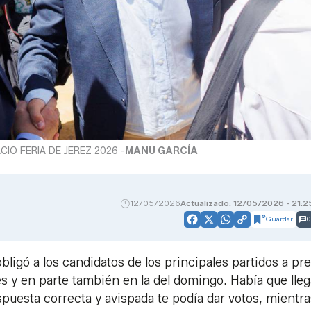
IO FERIA DE JEREZ 2026 -
MANU GARCÍA
12/05/2026
Actualizado: 12/05/2026 - 21:2
Guardar
0
Facebook
X
WhatsApp
Copy
Link
obligó a los candidatos de los principales partidos a pr
es y en parte también en la del domingo. Había que lleg
uesta correcta y avispada te podía dar votos, mientr