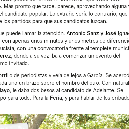
. Más pronto que tarde, parece, aprovechando alguna v
el candidato popular. Lo extraño sería lo contrario, que
los partidos para que sus candidatos luzcan.
ue puede llamar la atención.
Antonio Sanz y José Igna
, con apenas unos minutos y unos metros de diferencia
cista, con una convocatoria frente al templete munici
Jerez
, donde a su vez iba a comenzar un evento del
omo invitado.
rillo de periodistas y veía de lejos a García. Se acercó
da uno un brazo sobre el hombro del otro. Con natural
layo
, le daba dos besos al candidato de Adelante. Se
para todo. Para la Feria, y para hablar de los cribado