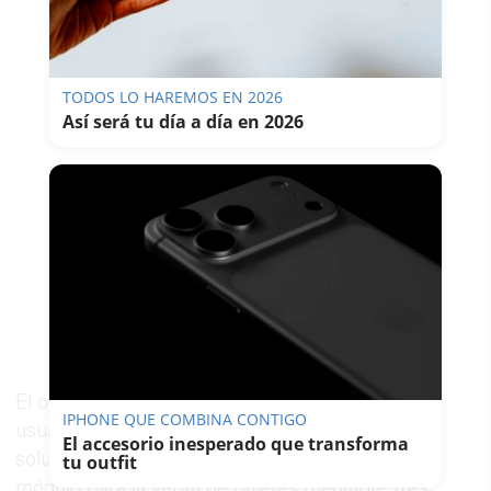
TODOS LO HAREMOS EN 2026
Así será tu día a día en 2026
El objetivo de ofrecer mayor comodidad a los
IPHONE QUE COMBINA CONTIGO
usuarios del transporte público en Chiclana. La
El accesorio inesperado que transforma
solución planteada cubre los seis andenes y el
tu outfit
módulo para la venta de billetes mediante tres