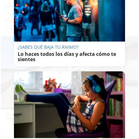
Mejoras las comunicaciones y más
comodidad para los usuarios del transporte
público, entre las actuaciones que van
sucediéndose en el municipio chiclanero
¿SABES QUÉ BAJA TU ÁNIMO?
Lo haces todos los días y afecta cómo te
sientes
Así será el nuevo intercambiador de transportes junto al río Iro en
Chiclana: 1,2 millones de inversión.