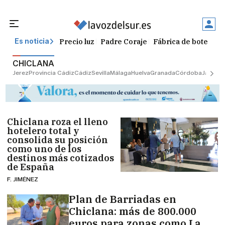
Precio luz
Padre Coraje
Fábrica de botellas
Es noticia
CHICLANA
Jerez
Provincia Cádiz
Cádiz
Sevilla
Málaga
Huelva
Granada
Córdoba
Jaén
Sev
Chiclana roza el lleno
hotelero total y
consolida su posición
como uno de los
destinos más cotizados
de España
F. JIMÉNEZ
Plan de Barriadas en
Chiclana: más de 800.000
euros para zonas como La