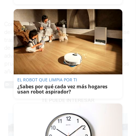
Con este cambio en las condiciones, la comarca
del Campo de Gibraltar se adapta a una nueva fase
tras superar una de las sequías más complicadas
de los últimos años, mientras se mantienen las
advertencias sobre la necesidad de un uso
prudente de los recursos hídricos en los próximos
años.
EL ROBOT QUE LIMPIA POR TI
0 Comentarios
¿Sabes por qué cada vez más hogares
usan robot aspirador?
TE PUEDE INTERESAR