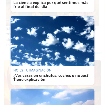
La ciencia explica por qué sentimos más
frío al final del día
El incendio forestal de San Roque, estabilizado
tras cinco horas de intenso trabajo: 19 familias
desalojadas y una vivienda con graves daños
PACO SÁNCHEZ MÚGICA
NO ES TU IMAGINACIÓN
¿Ves caras en enchufes, coches o nubes?
Tiene explicación