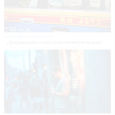
Costumbres que no creerás
¿Qué pensarías si esto fuera normal en tu país?