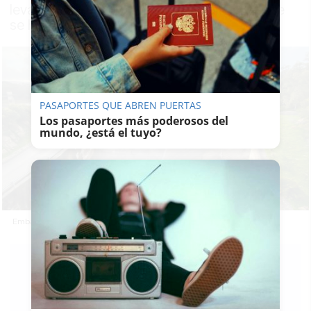
levantamiento de las medidas gracias a que
se ha superado la etapa de escasez severa
PASAPORTES QUE ABREN PUERTAS
Los pasaportes más poderosos del
mundo, ¿está el tuyo?
Embalse Guadarranque, en San Roque.
EMILIO
CABRERA
02/04/2025