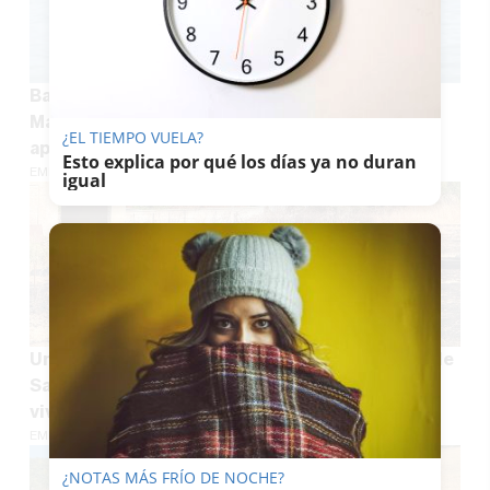
Baños con gasolina en la playa de Puente
Mayorga: indignación en San Roque por la
¿EL TIEMPO VUELA?
aparición de combustible en el mar
Esto explica por qué los días ya no duran
EMILIO CABRERA
igual
Una familia se queda sin hogar en el incendio de
San Roque: el fuego calcina una de las 19
viviendas desalojadas
EMILIO CABRERA
¿NOTAS MÁS FRÍO DE NOCHE?