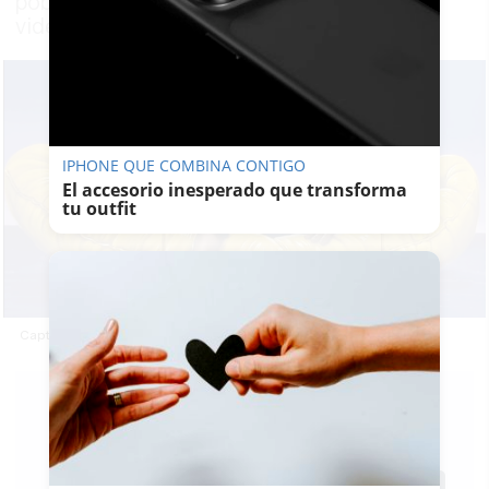
población y que se incluye en el nuevo
videoclip de su tema 'El Estrecho'
IPHONE QUE COMBINA CONTIGO
El accesorio inesperado que transforma
tu outfit
Captura de pantalla 2021 05 26 a las 7.20.03
LAVOZDELSUR.ES
26/05/2021
Actualizado: 26/05/2021 - 10:53
Guardar
0