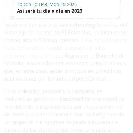
Facebook
X
WhatsApp
Copy
TODOS LO HAREMOS EN 2026
Link
Así será tu día a día en 2026
El grupo Jeré con Z, liderado por Samuel Lerma,
lanzó una campaña de
crowdfunding
benéfico del
videoclip de la canción
El Estrecho,
incluida en su
primer álbum
Dislexia creativa
.
Este crowdfunding
trata de recaudar fondos para ayudar a las
personas migrantes
que llegan por el Estrecho de
Gibraltar en condiciones extremas y deplorables y
que, en este caso, están acogidos en un edificio
aquí en Jerez por la Red de Apoyo Dimbali.
En el videoclip, prometía la campaña, se
realizará un grafiti con
Decimart
en una pared de
la ciudad de Jerez habilitada por el ayuntamiento
de Jerez y lo intercalaremos con las imágenes de
un grupo de inmigrantes llegando a la costa de
Zahara de los atunes y usaremos una patera que