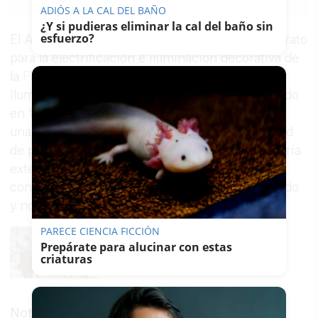
ADIÓS A LA CAL DEL BAÑO
Link
¿Y si pudieras eliminar la cal del baño sin
esfuerzo?
El Ayuntamiento de Jerez ha adjudicado el contrato
para la electrificación e iluminación decorativa de
la
Feria del Caballo
2025 a la empresa
Iluminaciones Ximénez, S.A. El acuerdo, valorado
en 13.986.078,83 euros con IVA incluido, tiene
una duración inicial de 9 años, con la posibilidad
de prorrogarse por un año adicional, lo que podría
extender el contrato hasta 2035. Este nuevo
contrato sustituye al anterior, que ya ha concluido
y no contemplaba la opción de prórroga.
PARECE CIENCIA FICCIÓN
Prepárate para alucinar con estas
criaturas
Noticia relacionada