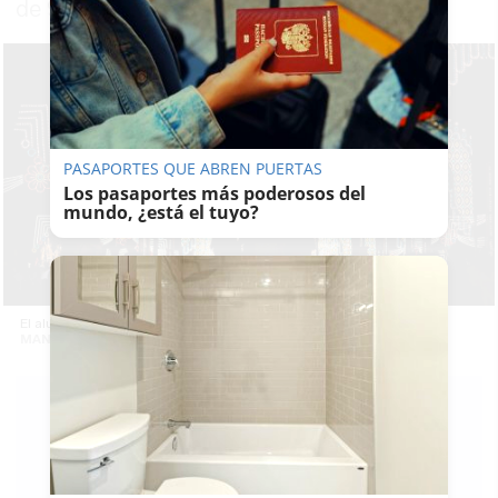
de 9 años
PASAPORTES QUE ABREN PUERTAS
Los pasaportes más poderosos del
mundo, ¿está el tuyo?
El alumbrado de la Feria de Jerez. -
MANU GARCÍA
E.
C.
06/03/2025
Guardar
0
Facebook
X
WhatsApp
Copy