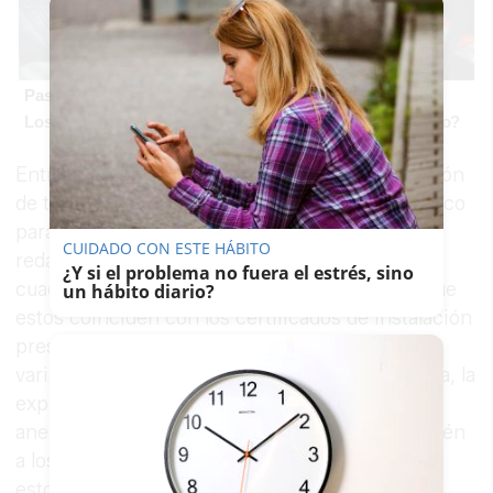
Pasaportes que abren puertas
Los pasaportes más poderosos del mundo, ¿está el tuyo?
Entre los trabajos incluidos, destaca la instalación
de torretas, la elaboración de un proyecto técnico
para la legalización de las instalaciones, la
CUIDADO CON ESTE HÁBITO
redacción de un informe de inspección de los
¿Y si el problema no fuera el estrés, sino
cuadros de las casetas y la comprobación de que
un hábito diario?
estos coinciden con los certificados de instalación
presentados. Además, la instalación abarcará
varias zonas, como el Parque González Hontoria, la
explanada de las atracciones y calles y solares
anexos, con el suministro de electricidad también
a los puestos ubicados en las calles cercanas a
estos recintos.