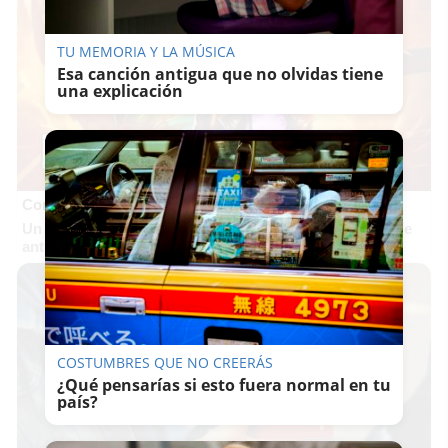
TU MEMORIA Y LA MÚSICA
Esa canción antigua que no olvidas tiene
una explicación
Corepunk MMORPG
Un verdadero MMORPG de la vieja escuela ¡Cómo los de
antes, pero mejor!
COSTUMBRES QUE NO CREERÁS
¿Qué pensarías si esto fuera normal en tu
país?