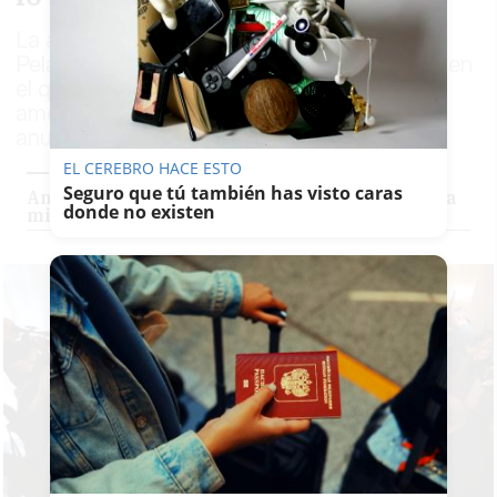
La alcaldesa jerezana, María José García-
Pelayo, hace de anfitriona en un encuentro en
el que se sientan las bases de medidas que
amortigüen el impacto de los aranceles
anunciados por EEUU
EL CEREBRO HACE ESTO
Seguro que tú también has visto caras
Andalucía lanza un plan de 2.875 millones para
donde no existen
mitigar el impacto de los aranceles de EE UU