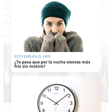
para Andalucía y España. Queremos ser ejemplo",
ha incidido García-Pelayo, anfitriona de una
reunión entre consejeros de la
Junta de
Andalucía
, eurodiputados, y representantes de
organizaciones agrarias, cooperativas o
sindicatos.
ESTO EXPLICA EL FRÍO
¿Te pasa que por la noche sientes más
frío sin motivo?
El eurodiputado Juan Ignacio Zoido, con Almudena Martínez,
María José García-Pelayo, Cuca Gamarra y Carmen Crespo,