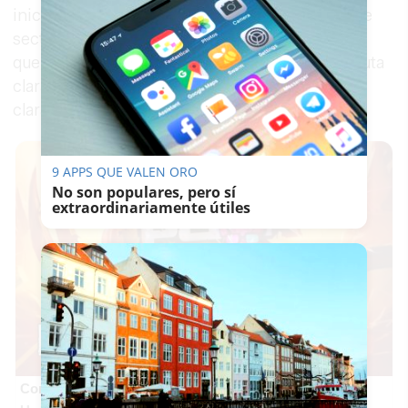
iniciativa que se lleve a cabo en defensa de este
sector en un momento en el que es importante
que no vaya nadie por libre y con una hoja de ruta
clara ante una amenaza común también muy
clara", ha dicho la alcaldesa jerezana.
9 APPS QUE VALEN ORO
No son populares, pero sí
extraordinariamente útiles
Corepunk MMORPG