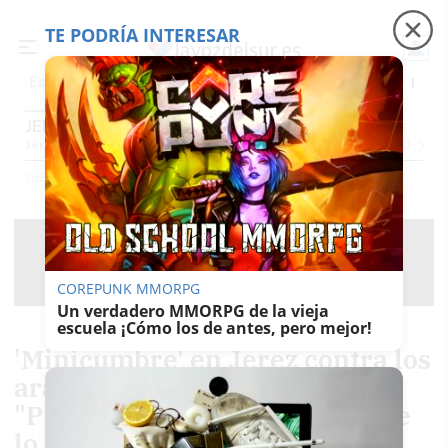
TE PODRÍA INTERESAR
Precio luz
Ceuta
Carreras de caballos
El t
Es noticia
JEREZ
Jerez
Provincia Cádiz
Cádiz
Sevilla
Málaga
Huelva
Granada
Córdoba
Jaén
Se
Ediciones
Jerez
COREPUNK MMORPG
Un verdadero MMORPG de la vieja
escuela ¡Cómo los de antes, pero mejor!
'Minicumbre' en Jerez contra los
aranceles de Trump:
"Promoveremos el consumo de
lo nuestro entre los nuestros"