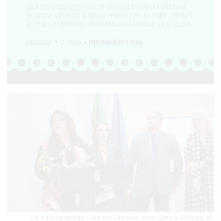
La eurodiputada Carmen Crespo, con García-Pelayo, el