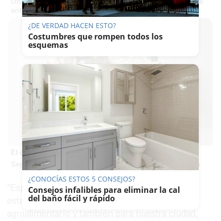
Un verdadero MMORPG de la vieja escuela ¡Cómo los de
antes, pero mejor!
¿DE VERDAD HACEN ESTO?
Costumbres que rompen todos los
esquemas
El cerebro hace esto
Seguro que tú también has visto caras donde no existen
¿CONOCÍAS ESTOS 5 CONSEJOS?
"Esperamos que este frente que iniciamos con
Consejos infalibles para eliminar la cal
del baño fácil y rápido
esta reunión sea provechoso para la industria
agroalimentario y también para nuestra ciudad,