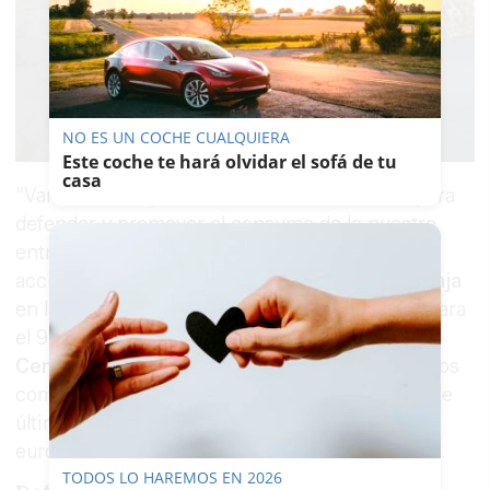
NO ES UN COCHE CUALQUIERA
Este coche te hará olvidar el sofá de tu
casa
“Vamos a trabajar con los distintos sectores para
defender y promover el consumo de lo nuestro
entre los nuestros”, ha asegurado. Entre estas
acciones, ha destacado la colaboración con
Asaja
en las jornadas ‘Saborea el campo’, previstas para
el 9 de mayo, el 140º aniversario del
Mercado
Central de Abastos
, y la reapertura de mercados
como el de
Federico Mayo
o el de
La Plata
, este
último con un proyecto presentado a fondos
europeos.
TODOS LO HAREMOS EN 2026