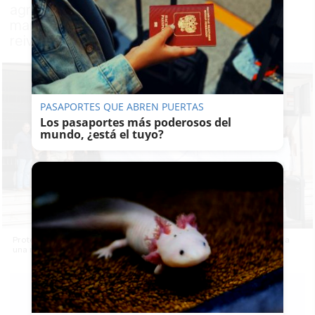
agresión sufrida por una docente en una
manifestación en Valencia y apoya las
reivindicaciones del profesorado
PASAPORTES QUE ABREN PUERTAS
Los pasaportes más poderosos del
mundo, ¿está el tuyo?
Protestas en centro educativo La Merced de Jerez tras la agresión a
una manifestante en Valencia
MARÍA
CRISOL