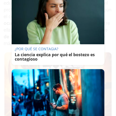
educativa. Las reivindicaciones planteadas por el
profesorado valenciano son
demandas
que, según
el colectivo,
se han repetido en numerosas
ocasiones y están “más que justificadas”
. Entre
ellas figuran la
reducción de la ratio
, el
aumento
de las plantillas
docentes y la
incorporación de
más
recursos
humanos y materiales.
¿POR QUÉ SE CONTAGIA?
La ciencia explica por qué el bostezo es
contagioso