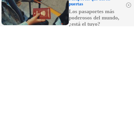
puertas
Los pasaportes más
poderosos del mundo,
¿está el tuyo?
¿Te pasa esto?
6 señales claras de que necesitas descansar más
DISCOVER WITH
LO MÁS LEÍDO
El incendio forestal de San Roque,
estabilizado tras cinco horas de intenso
trabajo: 19 familias desalojadas y una