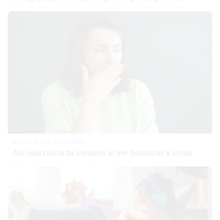
Esto explica el bostezo
Así reacciona tu cerebro al ver bostezar a otros