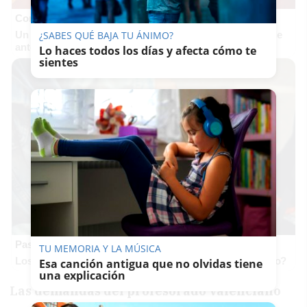
Corepunk MMORPG
Un verdadero MMORPG de la vieja escuela ¡Cómo los de
¿SABES QUÉ BAJA TU ÁNIMO?
antes, pero mejor!
Lo haces todos los días y afecta cómo te
sientes
Pasaportes que abren puertas
TU MEMORIA Y LA MÚSICA
Los pasaportes más poderosos del mundo, ¿está el tuyo?
Esa canción antigua que no olvidas tiene
una explicación
Las demandas del profesorado valenciano