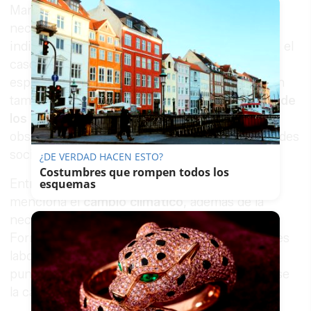
Marea Verde subraya que estos recursos son
necesarios para mejorar la atención
individualizada del alumnado, especialmente en el
caso de quienes presentan necesidades
específicas de apoyo educativo. La organización
también reclama
mejoras en las instalaciones de
los centros
, que en muchos casos considera
obsoletas y poco adaptadas a las nuevas realidades
sociales.
¿DE VERDAD HACEN ESTO?
Costumbres que rompen todos los
Entre esas nuevas realidades, el colectivo
esquemas
menciona el
cambio climático
, además de la
necesidad de frenar la privatización de la
Formación Profesional y mejorar las condiciones
laborales del personal docente. En este último
punto incluye un aumento salarial que compense
la caída del poder adquisitivo.