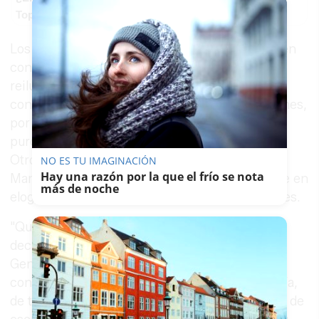
Top pasaportes que te dejan viajar sin visado
Los críticos con la labor del sevillano, o más bien
con su falta de
punch
, respiran aliviados,
reilusionados; los que apostaban por la
continuidad de Espadas también están conformes,
por simpatía con el carisma de la elegida, o por
puro pragmatismo para seguir sobreviviendo.
Otros, como la ex alcaldesa y diputada jerezana
NO ES TU IMAGINACIÓN
Hay una razón por la que el frío se nota
Mamen Sánchez, no han dudado en deshacerse en
más de noche
elogios y estallar de euforia en sus redes sociales.
"Querida María Jesús Montero te aplaudo tu
decisión valiente de presentarte a la Secretaría
General del PSOE de Andalucía. Quienes te
conocemos sabemos de tu fuerza, de tu empatía,
de tu inteligencia, de tu dotes de negociación y de