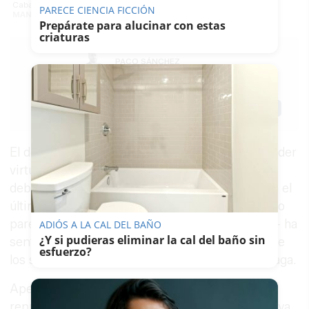
Caballo. -
PARECE CIENCIA FICCIÓN
MANU GARCÍA
Prepárate para alucinar con estas
criaturas
PACO SÁNCHEZ
MÚGICA
10/01/2025
Actualizado: 10/01/2025 - 10:07
Guardar
0
Facebook
X
WhatsApp
Copy
Link
El desembarco de
María Jesús Montero
como líder
virtual del renovado PSOE de Andalucía —todo
deberá oficializarse en un congreso regional en el
último fin de semana del mes que viene, pero no
parece que vaya a haber demasiada oposición— ha
ADIÓS A LA CAL DEL BAÑO
¿Y si pudieras eliminar la cal del baño sin
sentado bien a todas las agrupaciones locales de
esfuerzo?
los socialistas de Cádiz a Jaén, de Huelva a Málaga.
Apenas queda dirigente, alto cargo o
representante institucional socialista que no haya