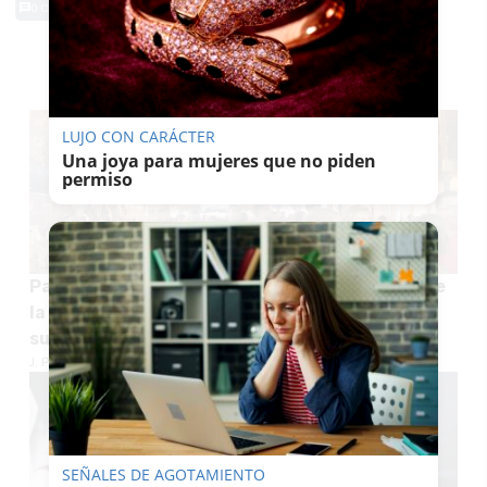
0 Comentarios
TE PUEDE INTERESAR
LUJO CON CARÁCTER
Una joya para mujeres que no piden
permiso
Pacma se suma a la recogida de firmas para que
la feria de La Barca de la Florida no tenga la
suelta de vaquillas
J. P. LOZANO
SEÑALES DE AGOTAMIENTO