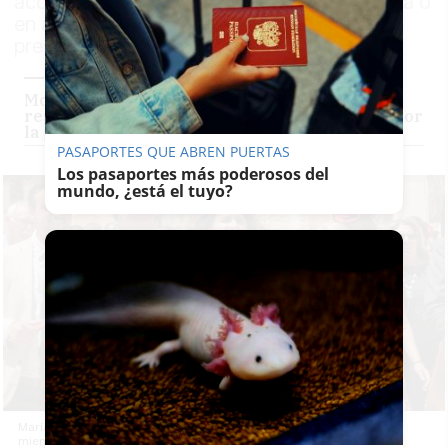
acompañando en algún momento de su vida o
en algún acto a la futura candidata a la
presidencia de la Junta
Montero insufla vitaminas al PSOE en su
regreso: "Vamos a ganar, necesitamos ganar por
la gente que está ahí fuera"
PASAPORTES QUE ABREN PUERTAS
Los pasaportes más poderosos del
mundo, ¿está el tuyo?
María Jesús Montero, junto a la alcaldesa Mamen Sánchez y otros
miembros de la ejecutiva local socialista, en una pasada Feria del