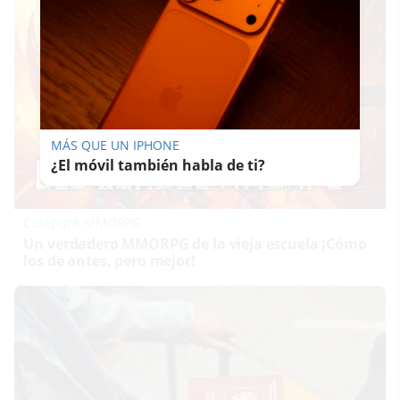
MÁS QUE UN IPHONE
¿El móvil también habla de ti?
Corepunk MMORPG
Un verdadero MMORPG de la vieja escuela ¡Cómo
los de antes, pero mejor!