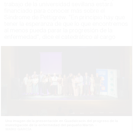
trabajo de la universidad sevillana estará
financiado para conocer más sobre el
Síndrome de Pettigrew. "En principio hay que
tener la esperanza de que lo que encontremos
al menos pueda parar la progresión de la
enfermedad", dice el catedrático al cargo
Una imagen de la presentación en Guadalcacín del progreso de la
investigación de la enfermedad del pequeño Martín. -
MANU GARCÍA