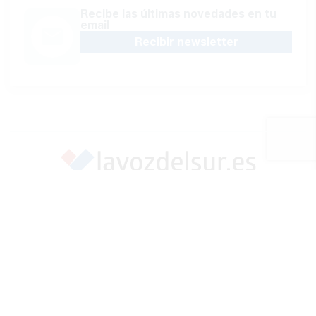
Recibe las últimas novedades en tu
email
Recibir newsletter
Apoya una Andalucía con Voz propia; Protege el
periodismo hecho por periodistas
Hazte socio
SÍGUENOS EN REDES