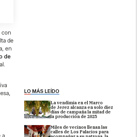
r con
lta de
a, en
o de
al.
iva
LO MÁS LEÍDO
resa,
La vendimia en el Marco
de Jerez alcanza en solo diez
días de campaña la mitad de
la producción de 2025
Miles de vecinos llenan las
calles de Los Palacios para
 a
acompañar a su patrona, la