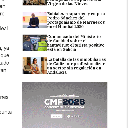
Virgen de las Nieves
 en
re
Rubiales reaparece y culpa a
Pedro Sánchez del
protagonismo de Marruecos
en el Mundial 2030
leal
Comunicado del Ministerio
de Sanidad sobre el
hantavirus: el turista positivo
, ya
está en Galicia
 que
La batalla de las inmobiliarias
zado
de Cádiz por profesionalizar
un sector sin regulación en
rán
Andalucía
ines
punta