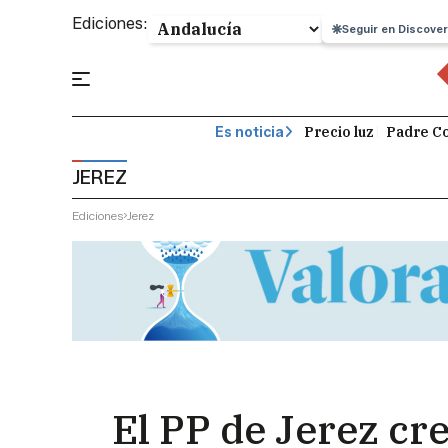
Ediciones:
Seguir en Discover
Precio luz
Padre Co
Es noticia
JEREZ
Ediciones
Jerez
El PP de Jerez cr