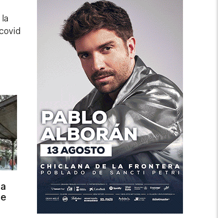
 la
 covid
ra
de