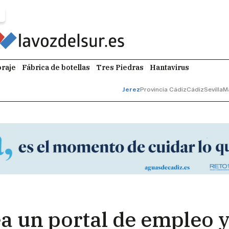
raje
Fábrica de botellas
Tres Piedras
Hantavirus
Jerez
Provincia Cádiz
Cádiz
Sevilla
M
ea un portal de empleo 