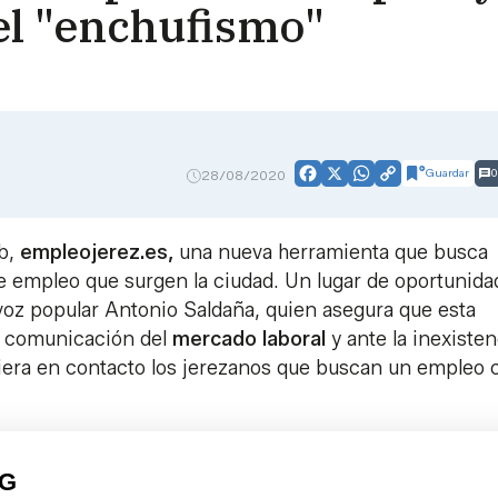
el "enchufismo"
Guardar
0
28/08/2020
Facebook
X
WhatsApp
Copy
Link
eb,
empleojerez.es,
una nueva herramienta que busca
de empleo que surgen la ciudad. Un lugar de oportunid
avoz popular Antonio Saldaña, quien asegura que esta
 y comunicación del
mercado laboral
y ante la inexisten
siera en contacto los jerezanos que buscan un empleo 
PG