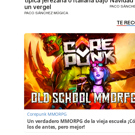
típica jerezana o italiana bajo
Navidad
un vergel
PACO SÁNCH
PACO SÁNCHEZ MÚGICA
Corepunk MMORPG
Un verdadero MMORPG de la vieja escuela ¡
los de antes, pero mejor!