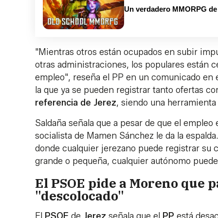
Un verdadero MMORPG de la
"Mientras otros están ocupados en subir impu
otras administraciones, los populares están ce
empleo", reseña el PP en un comunicado en el
la que ya se pueden registrar tanto ofertas c
referencia de Jerez
, siendo una herramienta 
Saldaña señala que a pesar de que el empleo e
socialista de Mamen Sánchez le da la espalda. 
donde cualquier jerezano puede registrar su 
grande o pequeña, cualquier autónomo puede re
El PSOE pide a Moreno que pa
"descolocado"
El
PSOE
de
Jerez
señala que el
PP
está desac