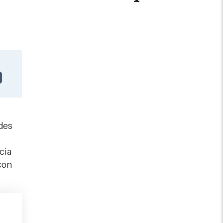
ades
cia
con