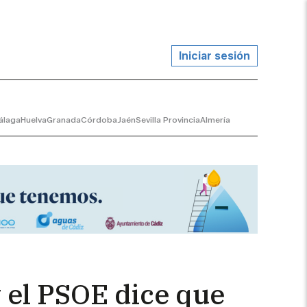
Iniciar sesión
álaga
Huelva
Granada
Córdoba
Jaén
Sevilla Provincia
Almería
y el PSOE dice que