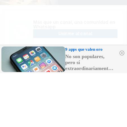
Más que un canal, una comunidad en
Whatsapp
Unirme al canal
9 apps que valen oro
No son populares,
pero sí
Sígue la actualidad en Telegram
extraordinariamente
Suscribirme al canal
útiles
Recibe las últimas novedades en tu
email
Recibir newsletter