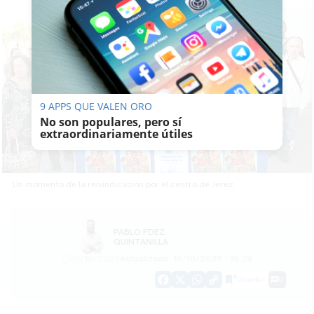
9 APPS QUE VALEN ORO
No son populares, pero sí
extraordinariamente útiles
Un momento de la reivindicación por el centro de Jerez.
PABLO FDEZ.
QUINTANILLA
10/10/2025
Actualizado: 10/10/2025 - 18:29
Guardar
0
Facebook
X
WhatsApp
Copy
Link