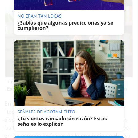
NO ERAN TAN LOCAS
¿Sabías que algunas predicciones ya se
cumplieron?
Tu memoria y la música
Esa canción antigua que no olvidas tiene una explicación
En su comunicado, la organización denuncia
"todas las formas de violaciones, violencia y
SEÑALES DE AGOTAMIENTO
¿Te sientes cansado sin razón? Estas
discriminación a las que pueden estar expuestas
señales lo explican
las trabajadoras agrícolas temporeras marroquíes
en los campos de fresas de la provincia de Huelva