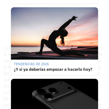
La organización ha dirigido sus llamamientos tanto
al lado español como al marroquí. En concreto, ha
apelado al
Ministerio de Inclusión Económica
y a
TENDENCIAS DE 2026
la
Agencia Nacional de Promoción del Empleo y
¿Y si ya deberías empezar a hacerlo hoy?
las Competencias (Anapec)
de Marruecos para
que actúen conjuntamente con las autoridades
españolas. El comunicado es explícito en sus
exigencias: "Hemos lanzado un llamamiento al
Ministerio de Inclusión Económica y a la Anapec
para que pongan fin a estas tragedias, trabajando