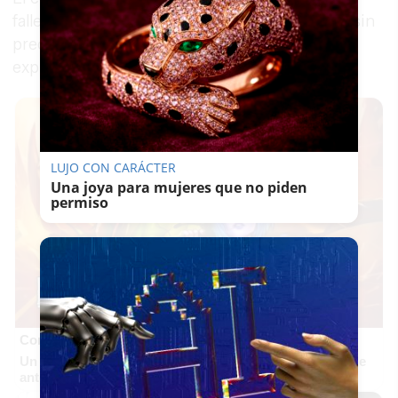
fallecimiento el pasado fin de semana, aunque sin
precisar la fecha exacta ni el nombre de la
explotación afectada.
LUJO CON CARÁCTER
Una joya para mujeres que no piden
permiso
Corepunk MMORPG
Un verdadero MMORPG de la vieja escuela ¡Cómo los de
antes, pero mejor!