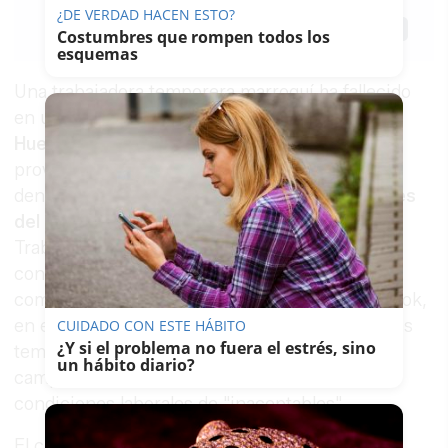
¿DE VERDAD HACEN ESTO?
Guardar
0
Facebook
X
WhatsApp
Copy
Costumbres que rompen todos los
Link
esquemas
Una trabajadora temporera marroquí ha fallecido
en una explotación agrícola de la provincia de
Huelva
a consecuencia de un
golpe de calor
provocado por las altas temperaturas, según ha
denunciado públicamente el
Comité de Mujeres
del Sector Agrícola
de la Unión Marroquí del
Trabajo (UMT). La organización sindical dio a
conocer el caso este domingo a través de un
comunicado publicado en su cuenta de Facebook,
en el que reclama una mayor protección para las
CUIDADO CON ESTE HÁBITO
¿Y si el problema no fuera el estrés, sino
temporeras marroquíes que trabajan en los
un hábito diario?
campos de fresas onubenses y califica sus
condiciones laborales de "inaceptables".
El comité indicó haber sido informado del