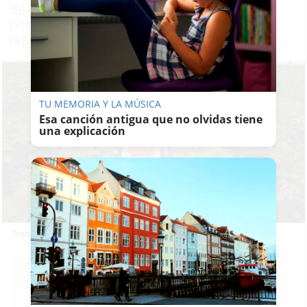
de empleo Anapec que intervengan para
poner fin a lo que califican de "tragedias
repetidas" en los campos onubenses
TU MEMORIA Y LA MÚSICA
Esa canción antigua que no olvidas tiene
una explicación
Trabajadores migrantes en el campo de Andalucía.
F.
JIMÉNEZ
09/06/2026
Actualizado: 09/06/2026 - 06:37