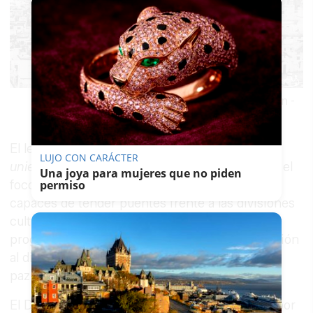
Zeppelin
-
El lema elegido para este año 2026 es
Museos
LUJO CON CARÁCTER
uniendo un mundo dividido
, una idea que pone el
Una joya para mujeres que no piden
foco en el papel de los museos como lugares
permiso
capaces de tender puentes frente a las divisiones
culturales, sociales y geopolíticas. La
programación se plantea, así, como una invitación
al diálogo, al entendimiento, a la inclusión y a la
paz.
El Día Internacional de los Museos, impulsado por