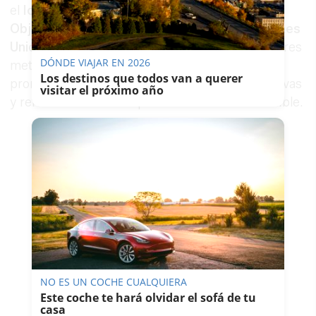
el
Icom
, mantiene además su vínculo con los
Objetivos de Desarrollo Sostenible de Naciones
Unidas
. En esta edición, el tema se alinea con tres
DÓNDE VIAJAR EN 2026
metas concretas: reducir las desigualdades,
Los destinos que todos van a querer
promover sociedades justas, pacíficas e inclusivas
visitar el próximo año
y reforzar las alianzas para el desarrollo sostenible.
NO ES UN COCHE CUALQUIERA
Este coche te hará olvidar el sofá de tu
casa