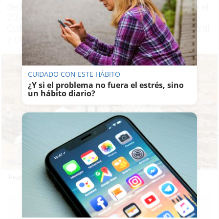
de los Museos con actividades entre el 18 y el
23 de mayo en el ECCO, Ancha 16, Santa
Catalina, Puerta de Tierra, el Mercado Central
y otros espacios de la ciudad
CUIDADO CON ESTE HÁBITO
¿Y si el problema no fuera el estrés, sino
un hábito diario?
Representación de la ciudad de Cádiz en diminuto
MARÍA
CRISOL