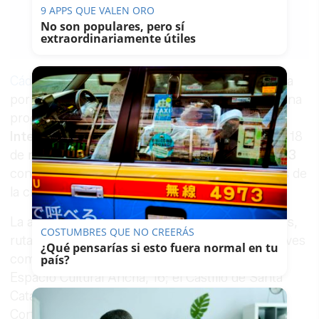
9 APPS QUE VALEN ORO
17/05/2026
No son populares, pero sí
extraordinariamente útiles
Guardar
0
Facebook
X
WhatsApp
Copy
Link
Cádiz
se prepara para vivir una semana marcada
por la cultura. El
Ayuntamiento
ha organizado una
programación especial con motivo del
Día
Internacional de los Museos
, que se celebra el 18
de mayo, y que se extenderá
hasta el sábado 23
con actividades en distintos espacios culturales de
la ciudad.
La agenda incluye visitas guiadas a exposiciones,
COSTUMBRES QUE NO CREERÁS
rutas, mesas redondas y espectáculos en enclaves
¿Qué pensarías si esto fuera normal en tu
como el Espacio de Cultura Contemporánea, el
país?
Espacio Cultural Ancha, 16; el Castillo de Santa
Catalina; el
Mercado Central
; el Museo de las
Cortes; el
Monumento de la Puerta de Tierra
y