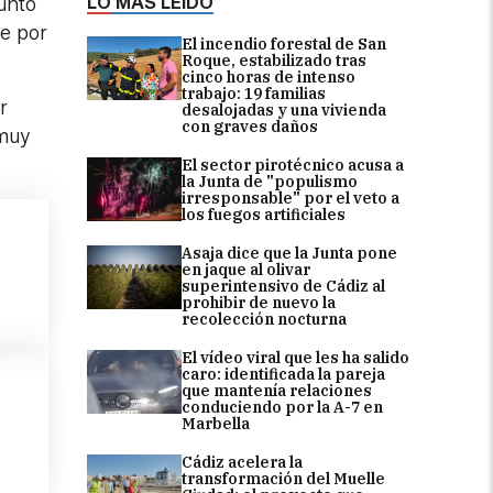
LO MÁS LEÍDO
junto
se por
El incendio forestal de San
Roque, estabilizado tras
cinco horas de intenso
trabajo: 19 familias
r
desalojadas y una vivienda
con graves daños
 muy
El sector pirotécnico acusa a
la Junta de "populismo
irresponsable" por el veto a
los fuegos artificiales
Asaja dice que la Junta pone
en jaque al olivar
superintensivo de Cádiz al
prohibir de nuevo la
recolección nocturna
El vídeo viral que les ha salido
caro: identificada la pareja
que mantenía relaciones
conduciendo por la A-7 en
Marbella
Cádiz acelera la
transformación del Muelle