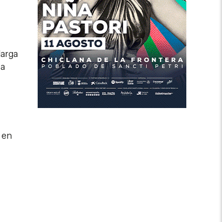
larga
ja
a en