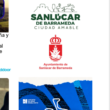
ña y
al
e