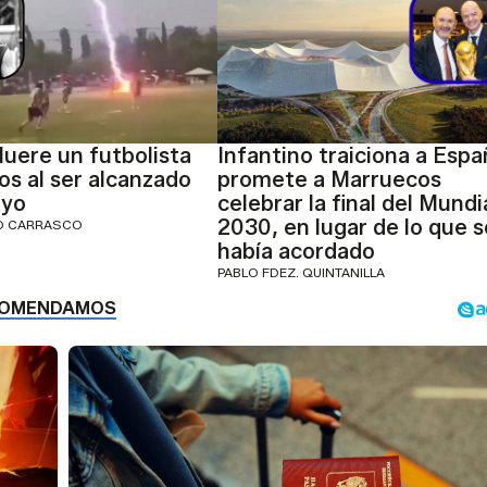
Muere un futbolista
Infantino traiciona a Espa
os al ser alcanzado
promete a Marruecos
ayo
celebrar la final del Mundi
2030, en lugar de lo que s
IO CARRASCO
había acordado
PABLO FDEZ. QUINTANILLA