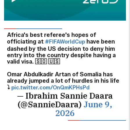
Africa's best referee's hopes of
officiating at
have been
#FIFAWorldCup
dashed by the US decision to deny him
entry into the country despite having a
valid visa. 🇸🇴 🇺🇸
Omar Abdulkadir Artan of Somalia has
already jumped a lot of hurdles in his life
⤵️
pic.twitter.com/OnQmKPHsPd
— Ibrahim Sannie Daara
(@SannieDaara)
June 9,
2026