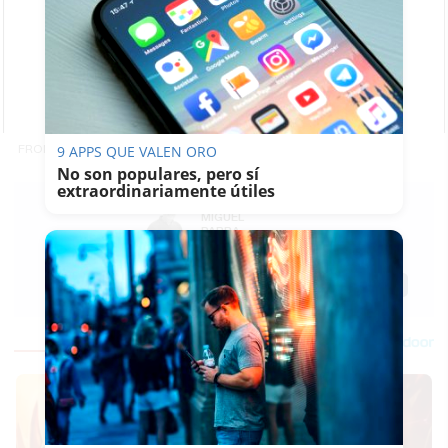
FRONTERAS
9 APPS QUE VALEN ORO
No son populares, pero sí
extraordinariamente útiles
MIGUEL
PARRA
05/08/2021
Actualizado: 05/08/2021 - 08:13
Guardar
0
Facebook
X
WhatsApp
Copy
Link