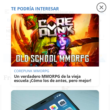
TE PODRÍA INTERESAR
Precio luz
Padre Coraje
Fábrica de botellas
Es noticia
NEGRO SOBRE BLANCO
Espectáculos Y Conciertos
Comunicación
Roedores De Cultura
El Censo
Cultura
Letras Puras
Negro Sobre Blanco
COREPUNK MMORPG
Fronteras
Un verdadero MMORPG de la vieja
escuela ¡Cómo los de antes, pero mejor!