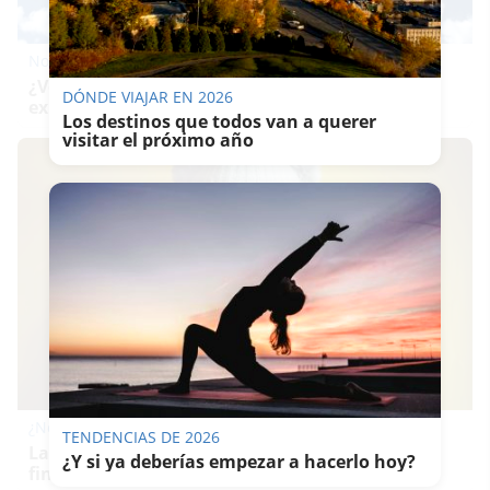
No es tu imaginación
¿Ves caras en enchufes, coches o nubes? Tiene
DÓNDE VIAJAR EN 2026
explicación
Los destinos que todos van a querer
visitar el próximo año
¿Notas más frío de noche?
TENDENCIAS DE 2026
La ciencia explica por qué sentimos más frío al
¿Y si ya deberías empezar a hacerlo hoy?
final del día