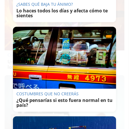
¿SABES QUÉ BAJA TU ÁNIMO?
Lo haces todos los días y afecta cómo te
sientes
Corepunk MMORPG
Un verdadero MMORPG de la vieja escuela ¡Cómo
los de antes, pero mejor!
COSTUMBRES QUE NO CREERÁS
¿Qué pensarías si esto fuera normal en tu
país?