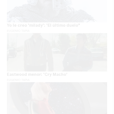
Yo le creo 'milady': 'El último duelo"
EUGENIO TAPIA
Eastwood menor: 'Cry Macho'
EUGENIO TAPIA