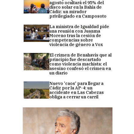
agosto ocultará el 95% del
disco solar en la Bahía de
Cádiz: un mirador
privilegiado en Camposoto
La ministra de Igualdad pide
una reunión con Juanma
Moreno tras la cesión de
competencias sobre
violencia de género a Vox
El crimen de Benahavís que al
principio fue descartado
como violencia machista: el
asesino confesó el crimen en
un diario
Nuevo 'caos' para llegar a
Cádiz por la AP-4: un
accidente en Las Cabezas
obliga a cerrar un carril