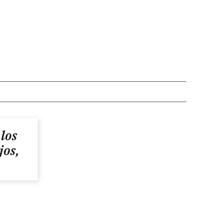
los
jos,