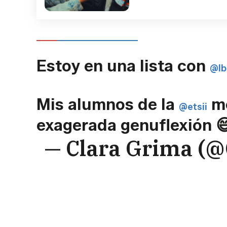
Estoy en una lista con
@Ib
Mis alumnos de la
me
@etsii
exagerada genuflexión 
— Clara Grima (