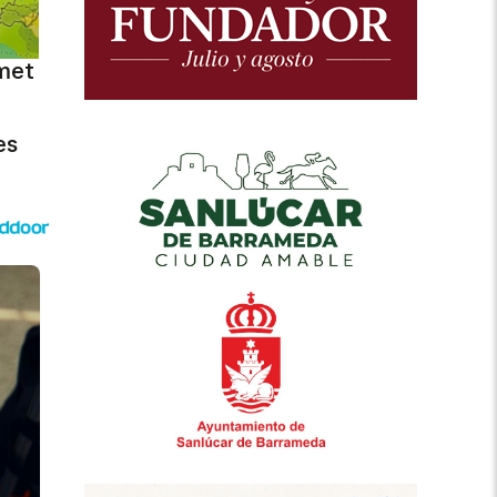
met
es