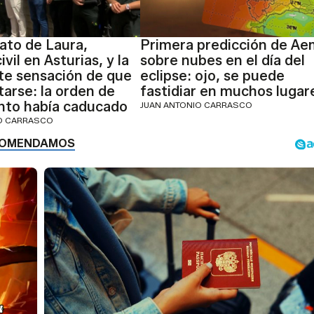
nato de Laura,
Primera predicción de Ae
ivil en Asturias, y la
sobre nubes en el día del
te sensación de que
eclipse: ojo, se puede
tarse: la orden de
fastidiar en muchos lugar
nto había caducado
JUAN ANTONIO CARRASCO
IO CARRASCO