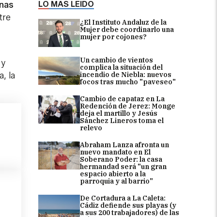
LO MÁS LEÍDO
nas
tre
¿El Instituto Andaluz de la
Mujer debe coordinarlo una
mujer por cojones?
Un cambio de vientos
 y
complica la situación del
incendio de Niebla: nuevos
, la
focos tras mucho "paveseo"
Cambio de capataz en La
Redención de Jerez: Monge
deja el martillo y Jesús
Sánchez Lineros toma el
relevo
Abraham Lanza afronta un
nuevo mandato en El
Soberano Poder: la casa
hermandad será "un gran
espacio abierto a la
parroquia y al barrio"
De Cortadura a La Caleta:
Cádiz defiende sus playas (y
a sus 200 trabajadores) de las