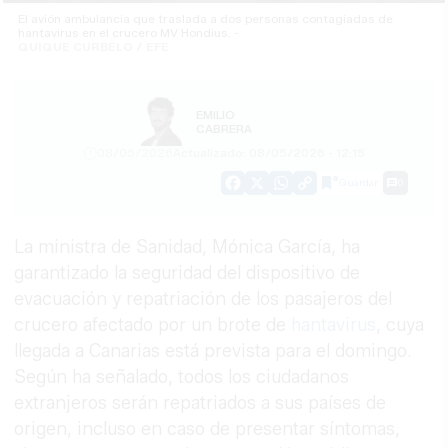
El avión ambulancia que traslada a dos personas contagiadas de
hantavirus en el crucero MV Hondius. -
QUIQUE CURBELO / EFE
EMILIO
CABRERA
08/05/2026
Actualizado: 08/05/2026 - 12:15
Guardar
0
Facebook
X
WhatsApp
Copy
Link
La ministra de Sanidad, Mónica García, ha
garantizado la seguridad del dispositivo de
evacuación y repatriación de los pasajeros del
crucero afectado por un brote de
hantavirus
, cuya
llegada a Canarias está prevista para el domingo.
Según ha señalado, todos los ciudadanos
extranjeros serán repatriados a sus países de
origen, incluso en caso de presentar síntomas,