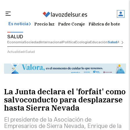
Precio luz
Padre Coraje
Fábrica de botellas
Es noticia
SALUD
Economía
Sociedad
Internacional
Política
Ecología
Educación
Salud
Anuncio
Actualidad
Salud
La Junta declara el 'forfait' como
salvoconducto para desplazarse
hasta Sierra Nevada
El presidente de la Asociación de
Empresarios de Sierra Nevada, Enrique de la