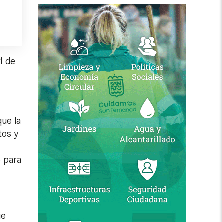
1 de
que la
tos y
o para
ue