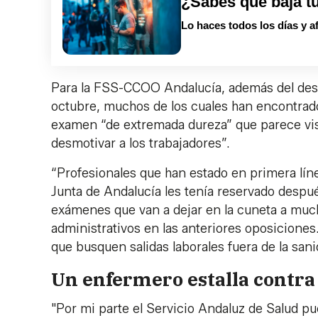
¿Sabes qué baja t
Lo haces todos los días y a
Para la FSS-CCOO Andalucía, además del desp
octubre, muchos de los cuales han encontrado 
examen “de extremada dureza” que parece visl
desmotivar a los trabajadores”.
“Profesionales que han estado en primera lín
Junta de Andalucía les tenía reservado despué
exámenes que van a dejar en la cuneta a mucho
administrativos en las anteriores oposicione
que busquen salidas laborales fuera de la sanid
Un enfermero estalla contra 
"Por mi parte el Servicio Andaluz de Salud p