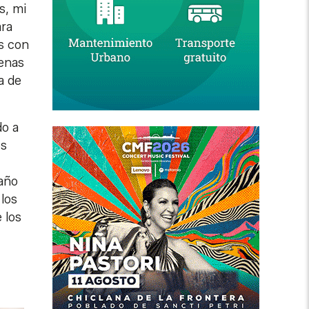
s, mi
ara
os con
nenas
a de
do a
os
 año
los
 los