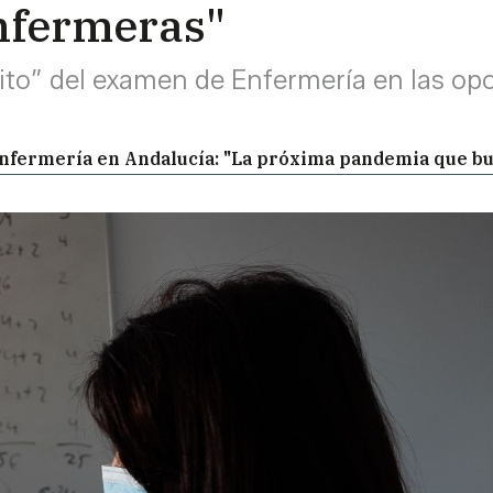
enfermeras"
o” del examen de Enfermería en las opos
 enfermería en Andalucía: "La próxima pandemia que bu