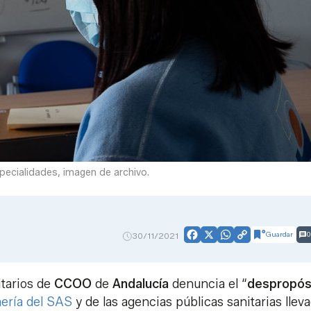
specialidades, imagen de archivo.
Guardar
0
30/11/2021
Facebook
X
WhatsApp
Copy
Link
itarios de
CCOO
de
Andalucía
denuncia el “
despropós
ería del SAS
y de las agencias públicas sanitarias llev