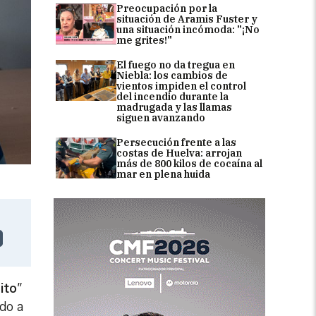
Preocupación por la
situación de Aramis Fuster y
una situación incómoda: "¡No
me grites!"
El fuego no da tregua en
Niebla: los cambios de
vientos impiden el control
del incendio durante la
madrugada y las llamas
siguen avanzando
Persecución frente a las
costas de Huelva: arrojan
más de 800 kilos de cocaína al
mar en plena huida
ito
”
ado a