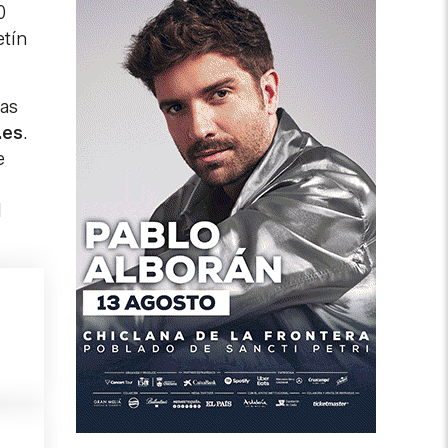
0
etín
las
.es
.
e
l