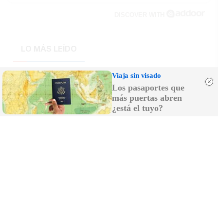
DISCOVER WITH
LO MÁS LEÍDO
¿El Instituto Andaluz de la Mujer debe
Viaja sin visado
coordinarlo una mujer por cojones?
Los pasaportes que
más puertas abren
¿está el tuyo?
Un cambio de vientos complica la situación
del incendio de Niebla: nuevos focos tras
mucho "paveseo"
Cambio de capataz en La Redención de
Jerez: Monge deja el martillo y Jesús
Sánchez Lineros toma el relevo
Abraham Lanza afronta un nuevo mandato
en El Soberano Poder: la casa hermandad
será "un gran espacio abierto a la parroquia
y al barrio"