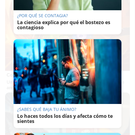
¿POR QUÉ SE CONTAGIA?
La ciencia explica por qué el bostezo es
contagioso
Corepunk MMORPG
Un verdadero MMORPG de la vieja escuela ¡Cómo los de
antes, pero mejor!
¿SABES QUÉ BAJA TU ÁNIMO?
Lo haces todos los días y afecta cómo te
sientes