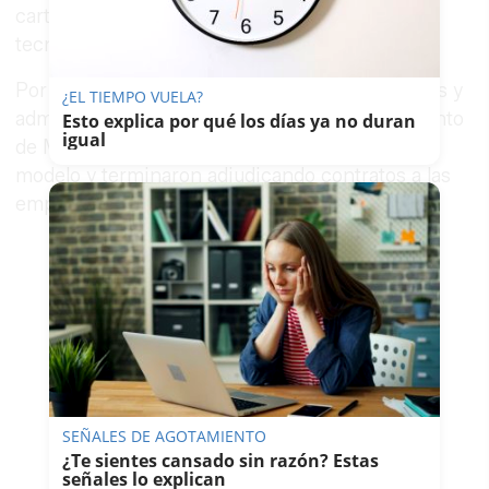
cartas también fueron firmadas por grandes
tecnológicas como Microsoft, IBM u Orange.
Por último, ha asegurado que otras instituciones y
¿EL TIEMPO VUELA?
administraciones públicas, como el Ayuntamiento
Esto explica por qué los días ya no duran
igual
de Madrid, también firmaron la misma carta
modelo y terminaron adjudicando contratos a las
empresas de Barrabés.
SEÑALES DE AGOTAMIENTO
¿Te sientes cansado sin razón? Estas
señales lo explican