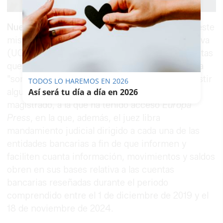
Nuevos pasos del juez Peinado
: ha acordado este
mismo miércoles que la Unidad Central Operativa
(UCO) de la Guardia Civil verifique que las cuentas
que tiene localizadas a nombre de la investigada
"son todas las que le constan (...) o pudiera existir
TODOS LO HAREMOS EN 2026
alguna más". Así consta en una providencia del
Así será tu día a día en 2026
magistrado, a la que ha tenido acceso
Europa
Press
, en la que, además, el juez libra
mandamiento judicial dirigido a cada una de las
entidades bancarias a fin de que informen y
faciliten cuanta información, movimientos y saldos
obren en sus bases relativa a las cuentas
bancarias reseñadas durante el periodo
comprendido entre el 1 de diciembre de 2019 y el
18 de noviembre de 2024.