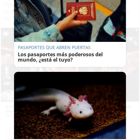
niega ante el juez Peinado, ante el que ha
comparecido por tercera vez, los delitos que
se le imputan
PASAPORTES QUE ABREN PUERTAS
Los pasaportes más poderosos del
mundo, ¿está el tuyo?
El cierre del congreso federal del PSOE que se celebró en Sevilla, con
Begoña Gómez en el centro de la imagen. -
MAURI BUHIGAS
F.