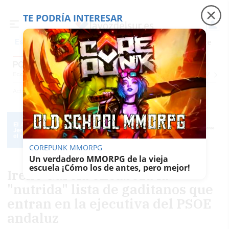
TE PODRÍA INTERESAR
Precio luz
Padre Coraje
Fábrica de botellas
Es noticia
POLÍTICA
Economía
Sociedad
Internacional
Política
Ecología
Educación
Salud
Anuncio
Actualidad
Política
COREPUNK MMORPG
Un verdadero MMORPG de la vieja
escuela ¡Cómo los de antes, pero mejor!
Irene García encabeza la
"nutrida" lista de gaditanos que
entran en la ejecutiva del PSOE
andaluz