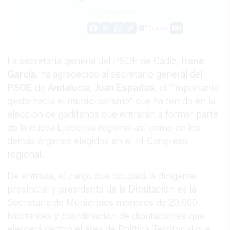
07/11/2021
Guardar
0
Facebook
X
WhatsApp
Copy
Link
La secretaria general del PSOE de Cádiz,
Irene
García
, ha agradecido al secretario general del
PSOE
de
Andalucía
,
Juan Espadas
, el "importante
gesto hacia el municipalismo" que ha tenido en la
elección de gaditanos que entrarán a formar parte
de la nueva Ejecutiva regional así como en los
demás órganos elegidos en el 14 Congreso
regional.
De entrada, el cargo que ocupará la dirigente
provincial y presidenta de la Diputación es la
Secretaría de Municipios menores de 20.000
habitantes y coordinación de diputaciones que
ejercerá dentro el área de Política Territorial que