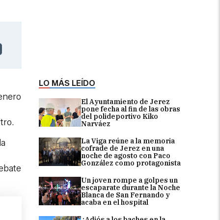
LO MÁS LEÍDO
 enero
El Ayuntamiento de Jerez
pone fecha al fin de las obras
del polideportivo Kiko
tro.
Narváez
La Viga reúne a la memoria
la
cofrade de Jerez en una
noche de agosto con Paco
González como protagonista
debate
Un joven rompe a golpes un
escaparate durante la Noche
Blanca de San Fernando y
acaba en el hospital
¿Adiós a los baches en la