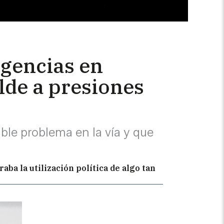
rgencias en
lde a presiones
ible problema en la vía y que
ba la utilización política de algo tan