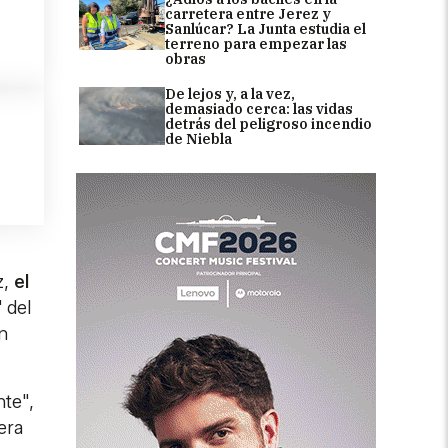
carretera entre Jerez y
Sanlúcar? La Junta estudia el
terreno para empezar las
obras
De lejos y, a la vez,
demasiado cerca: las vidas
detrás del peligroso incendio
de Niebla
z,
el
 del
n
nte",
era