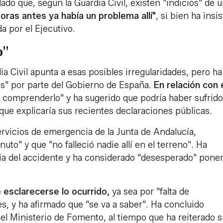
do que, según la Guardia Civil, existen "indicios" de 
oras antes ya había un problema allí"
, si bien ha insis
a por el Ejecutivo.
o"
a Civil apunta a esas posibles irregularidades, pero ha
s" por parte del Gobierno de España.
En relación con 
e comprenderlo" y ha sugerido que podría haber sufrido
 que explicaría sus recientes declaraciones públicas.
ervicios de emergencia de la Junta de Andalucía,
o" y que "no falleció nadie allí en el terreno". Ha
aria del accidente y ha considerado "desesperado" pone
esclarecerse lo ocurrido,
ya sea por "falta de
es, y ha afirmado que "se va a saber". Ha concluido
el Ministerio de Fomento, al tiempo que ha reiterado s