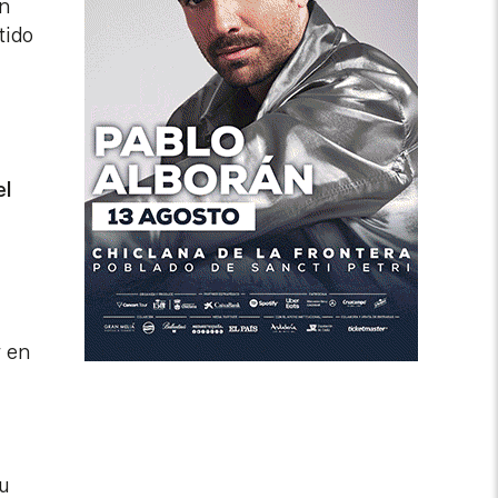
un
tido
el
r en
u