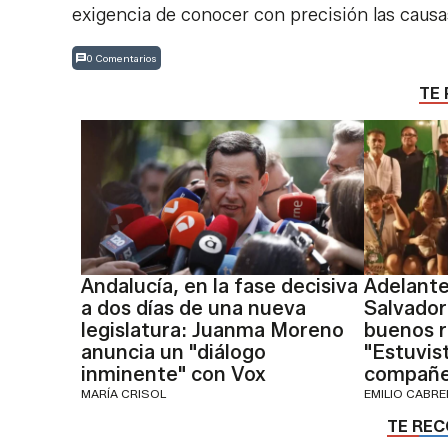
exigencia de conocer con precisión las causas
0 Comentarios
TE 
Andalucía, en la fase decisiva
Adelante
a dos días de una nueva
Salvador
legislatura: Juanma Moreno
buenos r
anuncia un "diálogo
"Estuvis
inminente" con Vox
compañe
MARÍA CRISOL
EMILIO CABR