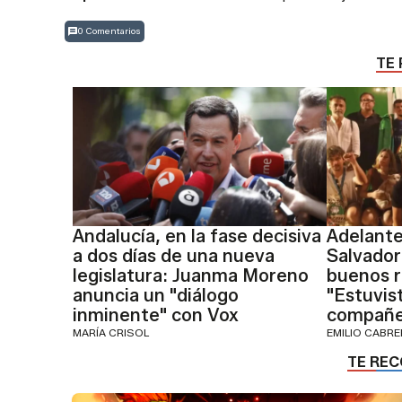
0 Comentarios
TE 
Andalucía, en la fase decisiva
Adelante
a dos días de una nueva
Salvador
legislatura: Juanma Moreno
buenos r
anuncia un "diálogo
"Estuvis
inminente" con Vox
compañe
MARÍA CRISOL
EMILIO CABR