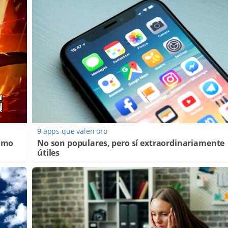
9 apps que valen oro
Cómo
No son populares, pero sí extraordinariamente
útiles