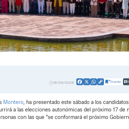
Guardar
0
18/04/2026
Facebook
X
WhatsApp
Copy
Link
ús
Montero
, ha presentado este sábado a los candidato
currirá a las elecciones autonómicas del próximo 17 de 
personas con las que "se conformará el próximo Gobier