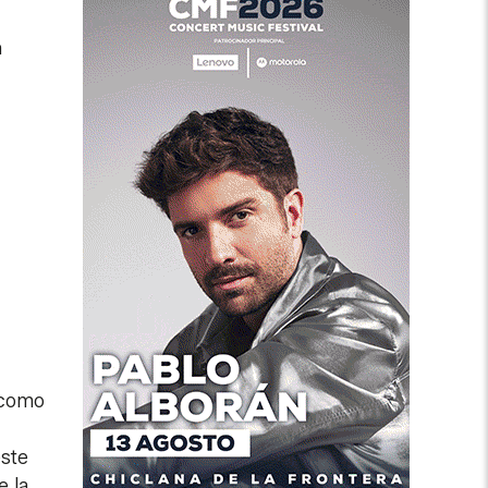
n
 como
este
e la