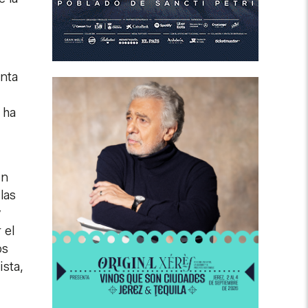
unta
 ha
on
las
y
 el
os
ista,