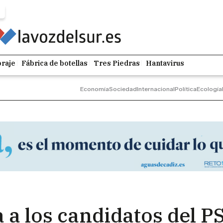
raje
Fábrica de botellas
Tres Piedras
Hantavirus
Economía
Sociedad
Internacional
Política
Ecología
 a los candidatos del P