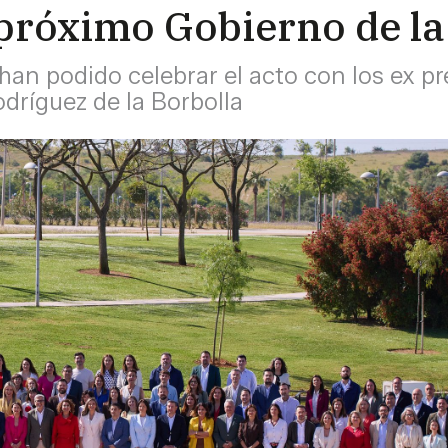
próximo Gobierno de la
han podido celebrar el acto con los ex pr
odríguez de la Borbolla