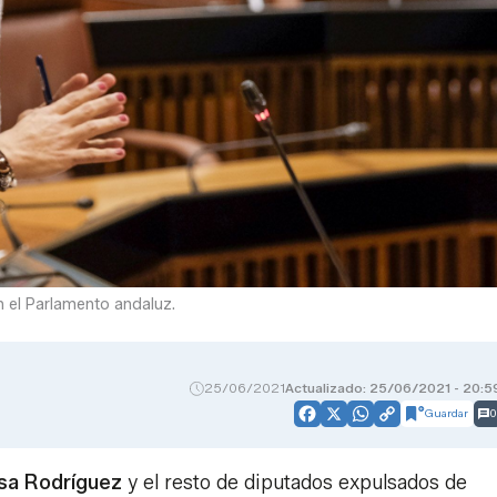
n el Parlamento andaluz.
25/06/2021
Actualizado: 25/06/2021 - 20:5
Guardar
0
Facebook
X
WhatsApp
Copy
Link
sa Rodríguez
y el resto de diputados expulsados de