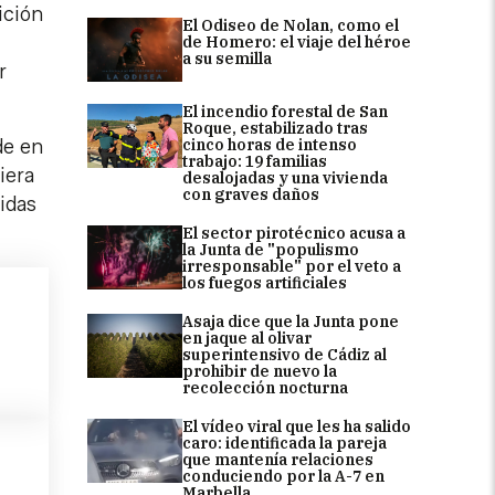
ición
El Odiseo de Nolan, como el
de Homero: el viaje del héroe
a su semilla
r
El incendio forestal de San
Roque, estabilizado tras
cinco horas de intenso
de en
trabajo: 19 familias
iera
desalojadas y una vivienda
con graves daños
didas
El sector pirotécnico acusa a
la Junta de "populismo
irresponsable" por el veto a
los fuegos artificiales
Asaja dice que la Junta pone
en jaque al olivar
superintensivo de Cádiz al
prohibir de nuevo la
recolección nocturna
El vídeo viral que les ha salido
caro: identificada la pareja
que mantenía relaciones
conduciendo por la A-7 en
Marbella