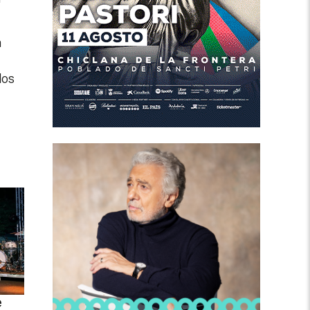
a
los
e