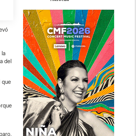
levó
 la
a del
l que
orque
paro.