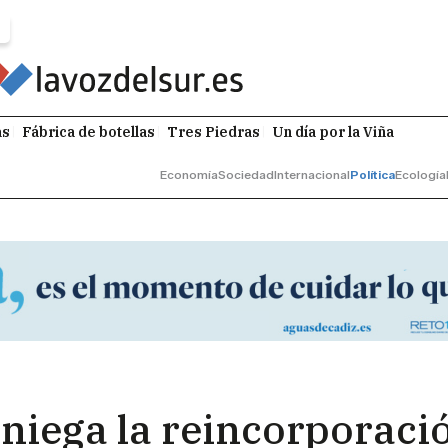
as
Fábrica de botellas
Tres Piedras
Un día por la Viña
Economía
Sociedad
Internacional
Política
Ecología
 niega la reincorporació