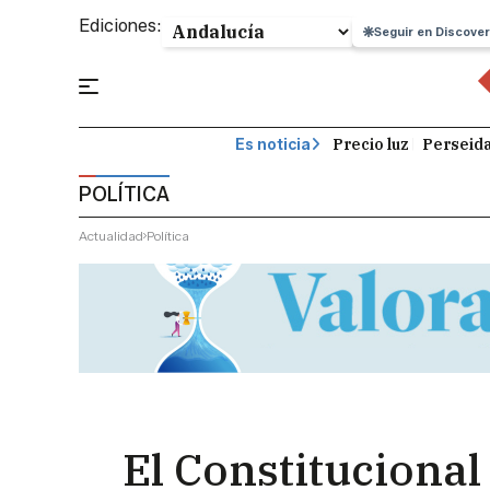
Ediciones:
Seguir en Discover
Precio luz
Perseid
Es noticia
POLÍTICA
Actualidad
Política
El Constitucional