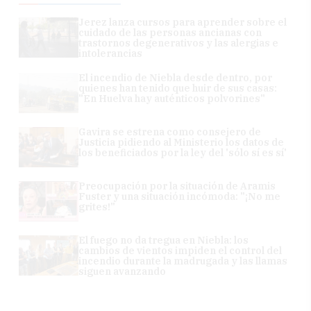
Jerez lanza cursos para aprender sobre el
cuidado de las personas ancianas con
trastornos degenerativos y las alergias e
intolerancias
El incendio de Niebla desde dentro, por
quienes han tenido que huir de sus casas:
"En Huelva hay auténticos polvorines"
Gavira se estrena como consejero de
Justicia pidiendo al Ministerio los datos de
los beneficiados por la ley del 'sólo sí es sí'
Preocupación por la situación de Aramis
Fuster y una situación incómoda: "¡No me
grites!"
El fuego no da tregua en Niebla: los
cambios de vientos impiden el control del
incendio durante la madrugada y las llamas
siguen avanzando