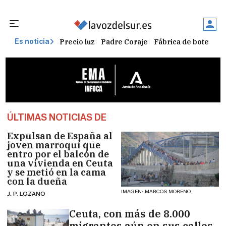
Precio luz
Padre Coraje
Fábrica de botellas
Es noticia
ÚLTIMAS NOTICIAS DE
Expulsan de España al
joven marroquí que
entro por el balcón de
una vivienda en Ceuta
y se metió en la cama
con la dueña
IMAGEN: MARCOS MORENO
J. P. LOZANO
Ceuta, con más de 8.000
migrantes aún en sus calles,