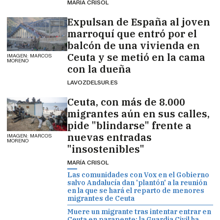
MARÍA CRISOL
Expulsan de España al joven
marroquí que entró por el
balcón de una vivienda en
Ceuta y se metió en la cama
IMAGEN: MARCOS
MORENO
con la dueña
LAVOZDELSUR.ES
Ceuta, con más de 8.000
migrantes aún en sus calles,
pide "blindarse" frente a
nuevas entradas
IMAGEN: MARCOS
MORENO
"insostenibles"
MARÍA CRISOL
Las comunidades con Vox en el Gobierno
salvo Andalucía dan 'plantón' a la reunión
en la que se hará el reparto de menores
migrantes de Ceuta
Muere un migrante tras intentar entrar en
Ceuta en parapente: la Guardia Civil ha