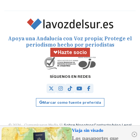
Apoya una Andalucía con Voz propia; Protege el
periodismo hecho por periodistas
Hazte socio
SÍGUENOS EN REDES
Marcar como fuente preferida
© 2026 Comunicasur Media SL
Sobre Nosotros
Contacto
Aviso Legal
Política de Cookies
RSS
Desarrollado por
OA Cloud
Viaja sin visado
Los pasaportes que