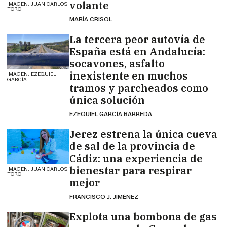
volante
IMAGEN: JUAN CARLOS
TORO
MARÍA CRISOL
La tercera peor autovía de
España está en Andalucía:
socavones, asfalto
inexistente en muchos
IMAGEN: EZEQUIEL
GARCÍA
tramos y parcheados como
única solución
EZEQUIEL GARCÍA BARREDA
Jerez estrena la única cueva
de sal de la provincia de
Cádiz: una experiencia de
bienestar para respirar
IMAGEN: JUAN CARLOS
TORO
mejor
FRANCISCO J. JIMÉNEZ
Explota una bombona de gas