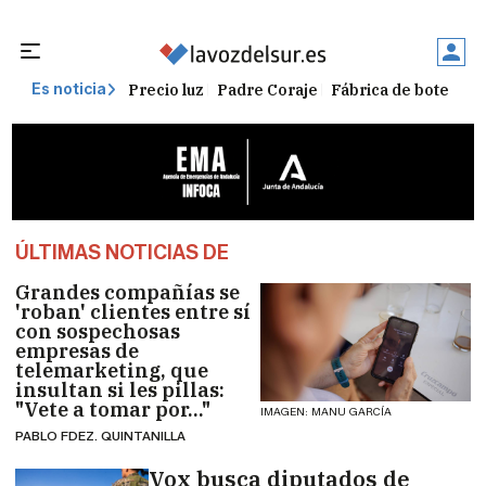
Precio luz
Padre Coraje
Fábrica de botellas
Es noticia
ÚLTIMAS NOTICIAS DE
Grandes compañías se
'roban' clientes entre sí
con sospechosas
empresas de
telemarketing, que
insultan si les pillas:
"Vete a tomar por..."
IMAGEN: MANU GARCÍA
PABLO FDEZ. QUINTANILLA
Vox busca diputados de