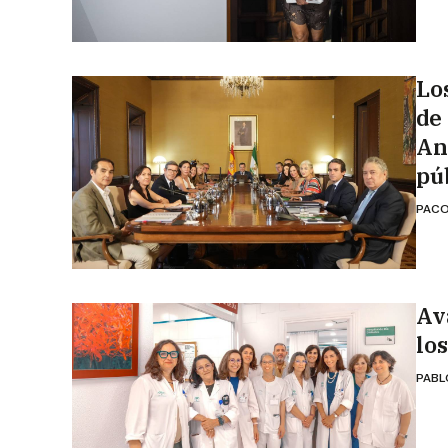
Lo
de
An
pú
PACO
Av
lo
PABL