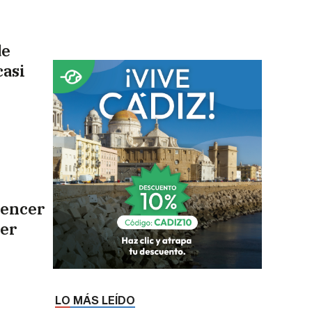
de
casi
uencer
cer
LO MÁS LEÍDO