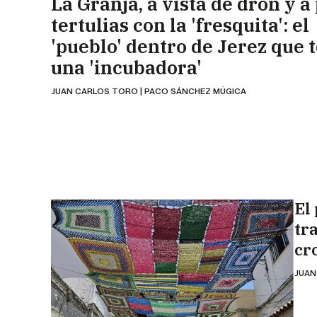
La Granja, a vista de dron y a
tertulias con la 'fresquita': el
'pueblo' dentro de Jerez que 
una 'incubadora'
JUAN CARLOS TORO | PACO SÁNCHEZ MÚGICA
El
tr
cr
JUAN