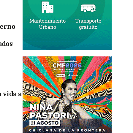
ierno
ados
 vida a