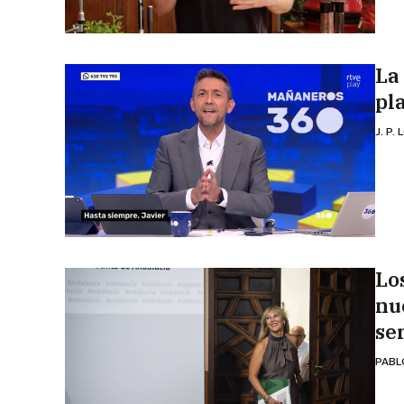
La
pl
J. P.
Lo
nu
se
PABL