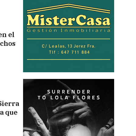
en el
uchos
Sierra
na que