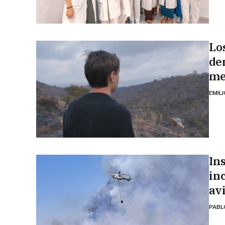
Lo
den
me
EMIL
In
in
av
PABL