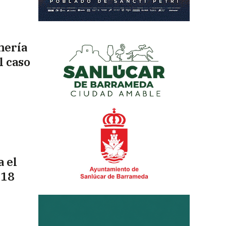
mería
l caso
a el
 18