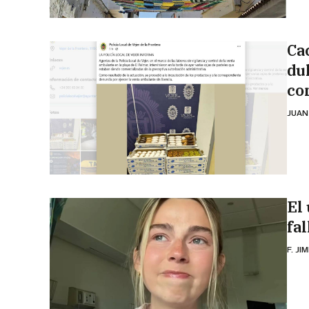
Ca
du
co
JUAN
El
fal
F. JI