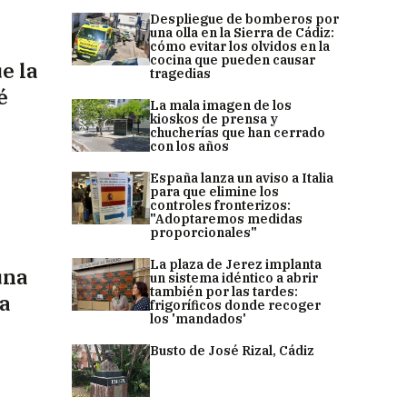
Despliegue de bomberos por
una olla en la Sierra de Cádiz:
cómo evitar los olvidos en la
cocina que pueden causar
e la
tragedias
é
La mala imagen de los
kioskos de prensa y
chucherías que han cerrado
con los años
España lanza un aviso a Italia
para que elimine los
controles fronterizos:
"Adoptaremos medidas
proporcionales"
La plaza de Jerez implanta
una
un sistema idéntico a abrir
también por las tardes:
la
frigoríficos donde recoger
los 'mandados'
Busto de José Rizal, Cádiz