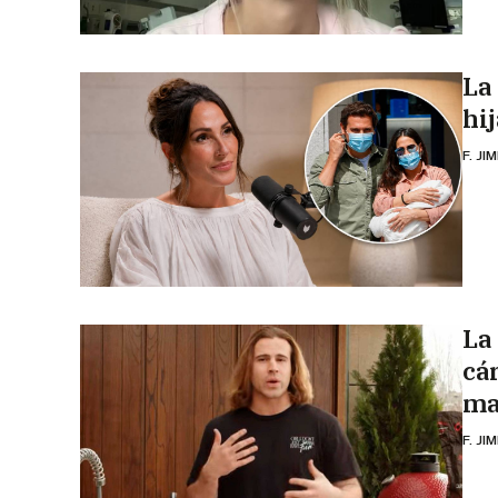
La
hi
F. JI
La
cár
ma
F. JI