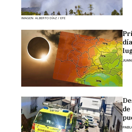
IMAGEN: ALBERTO DÍAZ / EFE
Pr
día
lu
JUAN
De
de
pu
PABL