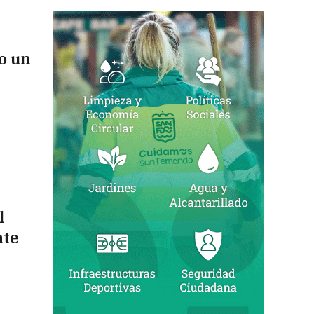
o un
l
nte