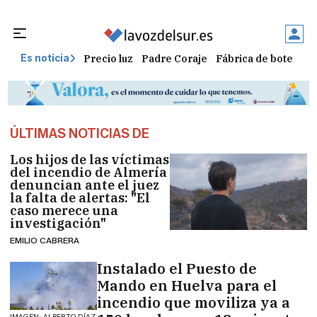
Precio luz
Padre Coraje
Fábrica de botellas
Es noticia
ÚLTIMAS NOTICIAS DE
Los hijos de las víctimas
del incendio de Almería
denuncian ante el juez
la falta de alertas: "El
caso merece una
investigación"
EMILIO CABRERA
Instalado el Puesto de
Mando en Huelva para el
incendio que moviliza ya a
IMAGEN: ALBERTO DÍAZ